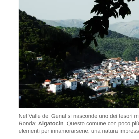
Nel Valle del Genal si nasconde uno dei tesori meg
Ronda;
Algatocín
. Questo comune con poco più di 
elementi per innamorarsene; una natura impress