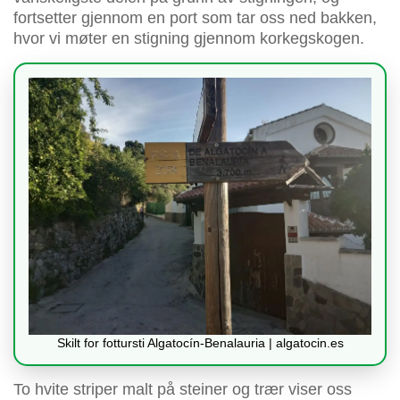
fortsetter gjennom en port som tar oss ned bakken,
hvor vi møter en stigning gjennom korkegskogen.
Skilt for fottursti Algatocín-Benalauria | algatocin.es
To hvite striper malt på steiner og trær viser oss