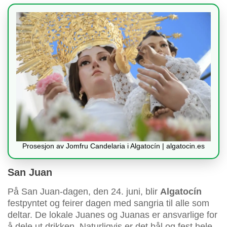
Prosesjon av Jomfru Candelaria i Algatocín | algatocin.es
San Juan
På San Juan-dagen, den 24. juni, blir
Algatocín
festpyntet og feirer dagen med sangria til alle som
deltar. De lokale Juanes og Juanas er ansvarlige for
å dele ut drikken. Naturligvis er det bål og fest hele