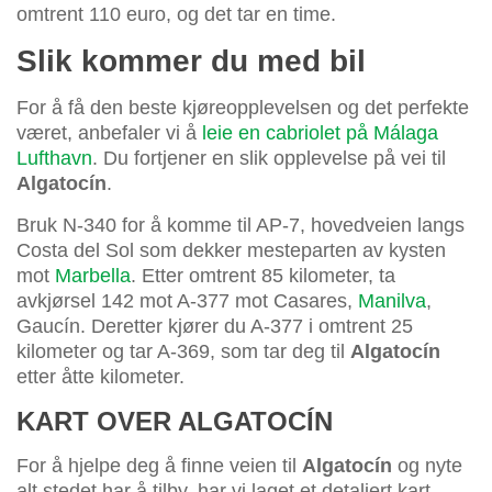
omtrent 110 euro, og det tar en time.
Slik kommer du med bil
For å få den beste kjøreopplevelsen og det perfekte
været, anbefaler vi å
leie en cabriolet på Málaga
Lufthavn
. Du fortjener en slik opplevelse på vei til
Algatocín
.
Bruk N-340 for å komme til AP-7, hovedveien langs
Costa del Sol som dekker mesteparten av kysten
mot
Marbella
. Etter omtrent 85 kilometer, ta
avkjørsel 142 mot A-377 mot Casares,
Manilva
,
Gaucín. Deretter kjører du A-377 i omtrent 25
kilometer og tar A-369, som tar deg til
Algatocín
etter åtte kilometer.
KART OVER ALGATOCÍN
For å hjelpe deg å finne veien til
Algatocín
og nyte
alt stedet har å tilby, har vi laget et detaljert kart.