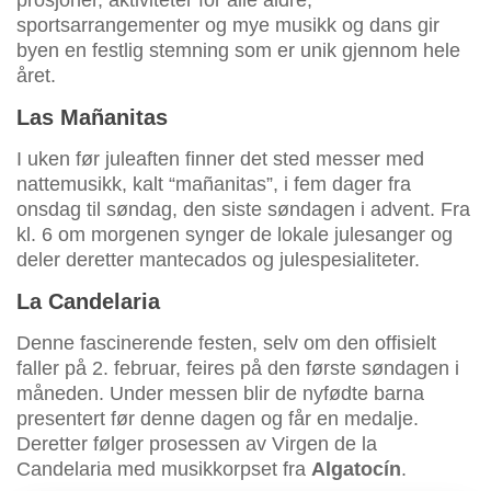
prosjoner, aktiviteter for alle aldre,
sportsarrangementer og mye musikk og dans gir
byen en festlig stemning som er unik gjennom hele
året.
Las Mañanitas
I uken før juleaften finner det sted messer med
nattemusikk, kalt “mañanitas”, i fem dager fra
onsdag til søndag, den siste søndagen i advent. Fra
kl. 6 om morgenen synger de lokale julesanger og
deler deretter mantecados og julespesialiteter.
La Candelaria
Denne fascinerende festen, selv om den offisielt
faller på 2. februar, feires på den første søndagen i
måneden. Under messen blir de nyfødte barna
presentert før denne dagen og får en medalje.
Deretter følger prosessen av Virgen de la
Candelaria med musikkorpset fra
Algatocín
.