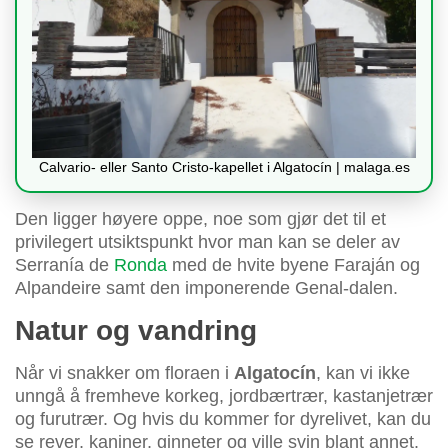
Calvario- eller Santo Cristo-kapellet i Algatocín | malaga.es
Den ligger høyere oppe, noe som gjør det til et
privilegert utsiktspunkt hvor man kan se deler av
Serranía de
Ronda
med de hvite byene Faraján og
Alpandeire samt den imponerende Genal-dalen.
Natur og vandring
Når vi snakker om floraen i
Algatocín
, kan vi ikke
unngå å fremheve korkeg, jordbærtrær, kastanjetrær
og furutrær. Og hvis du kommer for dyrelivet, kan du
se rever, kaniner, ginneter og ville svin blant annet.