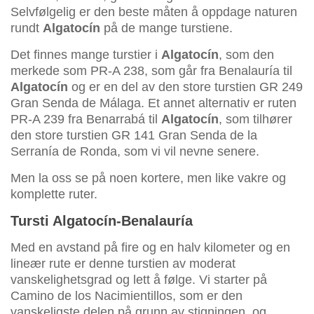
Selvfølgelig er den beste måten å oppdage naturen
rundt
Algatocín
på de mange turstiene.
Det finnes mange turstier i
Algatocín
, som den
merkede som PR-A 238, som går fra Benalauría til
Algatocín
og er en del av den store turstien GR 249
Gran Senda de Málaga. Et annet alternativ er ruten
PR-A 239 fra Benarrabá til
Algatocín
, som tilhører
den store turstien GR 141 Gran Senda de la
Serranía de Ronda, som vi vil nevne senere.
Men la oss se på noen kortere, men like vakre og
komplette ruter.
Tursti Algatocín-Benalauría
Med en avstand på fire og en halv kilometer og en
lineær rute er denne turstien av moderat
vanskelighetsgrad og lett å følge. Vi starter på
Camino de los Nacimientillos, som er den
vanskeligste delen på grunn av stigningen, og