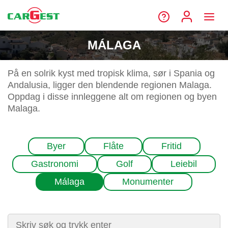
MÁLAGA
På en solrik kyst med tropisk klima, sør i Spania og
Andalusia, ligger den blendende regionen Malaga.
Oppdag i disse innleggene alt om regionen og byen
Malaga.
Byer
Flåte
Fritid
Gastronomi
Golf
Leiebil
Málaga
Monumenter