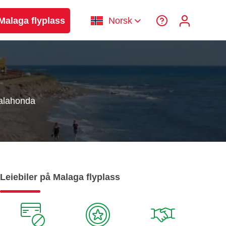
 Malaga flyplass
Norsk
alahonda
Leiebiler på Malaga flyplass