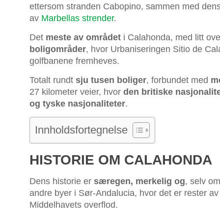
ettersom stranden Cabopino, sammen med dens h
av
Marbellas strender
.
Det
meste av området
i Calahonda, med litt ove
boligområder
, hvor Urbaniseringen Sitio de C
golfbanene fremheves.
Totalt rundt
sju tusen boliger
, forbundet med
me
27 kilometer veier, hvor
den britiske nasjonali
og tyske nasjonaliteter
.
Innholdsfortegnelse
HISTORIE OM CALAHONDA
Dens historie er
særegen, merkelig og
, selv om
andre byer i Sør-Andalucia, hvor det er rester av 
Middelhavets overflod.