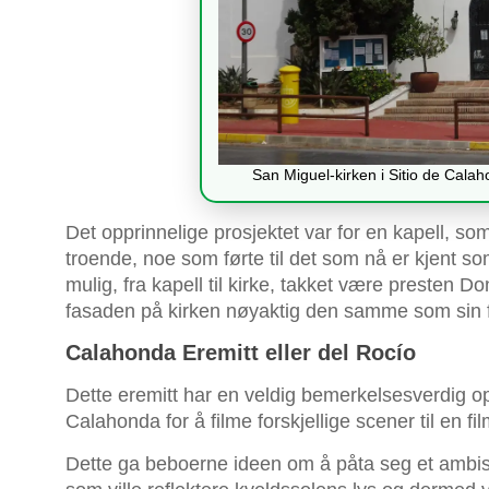
San Miguel-kirken i Sitio de Cal
Det opprinnelige prosjektet var for en kapell, som
troende, noe som førte til det som nå er kjent
mulig, fra kapell til kirke, takket være presten D
fasaden på kirken nøyaktig den samme som sin f
Calahonda Eremitt eller del Rocío
Dette eremitt har en veldig bemerkelsesverdig opp
Calahonda for å filme forskjellige scener til en fil
Dette ga beboerne ideen om å påta seg et ambisi