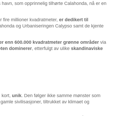
avn, som opprinnelig tilhørte Calahonda, nå er en
r fire millioner kvadratmeter,
er dedikert til
alahonda og Urbaniseringen Calypso samt de kjente
r enn 600.000 kvadratmeter grønne områder
via
teten dominerer
, etterfulgt av ulike
skandinaviske
 kort,
unik
. Den følger ikke samme mønster som
gamle sivilisasjoner, tiltrukket av klimaet og