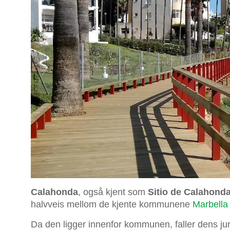
Calahonda
, også kjent som
Sitio de Calahond
halvveis mellom de kjente kommunene
Marbella
Da den ligger innenfor kommunen, faller dens juri