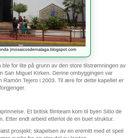
ahonda |mosaicosdemalaga.blogspot.com
 ble for lite på grunn av den store tilstrømningen av
 som San Miguel Kirken. Denne ombyggingen var
on Ramón Tejero i 2003. Til ære for dette kapellet er
orgjenger.
rinnelse. Et britisk filmteam kom til byen Sitio de
m. Etter endt arbeid etterlot de en buet struktur.
øst prosjekt; skapelsen av en eremitt med et speil