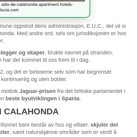
 sitio-de-calahonda-apartment.hotels-
lucia.com
ne oppstod dens administrasjon, E.U.C., det vil si
honda. Med andre ord, selv om jurisdiksjonen er hos
r.
nlegger og skaper
, brukte navnet på stranden,
har det kommet til oss frem til i dag.
002, og det er beboerne selv som har begrenset
, kontinuerlig og uten bobler.
e mottok
Jaguar-prisen
fra det britiske parlamentet i
den
beste byutviklingen i Spania
.
 I CALAHONDA
mfunnet bare består av hus og villaer,
skjuler det
oter
, samt naturskjønne områder som er verdt å