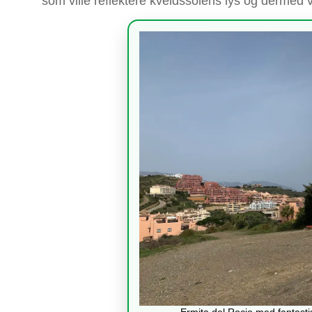
som ville reflektere kveldssolens lys og dermed v