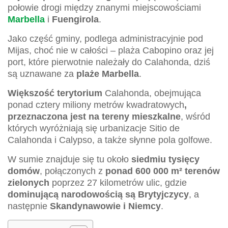
połowie drogi między znanymi miejscowościami
Marbella
i
Fuengirola
.
Jako część gminy, podlega administracyjnie pod
Mijas, choć nie w całości – plaża Cabopino oraz jej
port, które pierwotnie należały do Calahonda, dziś
są uznawane za
plaże Marbella
.
Większość terytorium
Calahonda, obejmująca
ponad cztery miliony metrów kwadratowych
,
przeznaczona jest na tereny mieszkalne
, wśród
których wyróżniają się urbanizacje Sitio de
Calahonda i Calypso, a także słynne pola golfowe.
W sumie znajduje się tu około
siedmiu tysięcy
domów
, połączonych z
ponad 600 000 m² terenów
zielonych
poprzez 27 kilometrów ulic, gdzie
dominującą narodowością są Brytyjczycy
, a
następnie
Skandynawowie i Niemcy
.