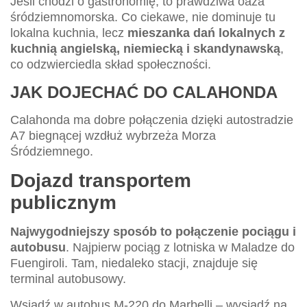
Jeśli chodzi o gastronomię, to prawdziwa oaza
śródziemnomorska. Co ciekawe, nie dominuje tu
lokalna kuchnia, lecz
mieszanka dań lokalnych z
kuchnią angielską, niemiecką i skandynawską
,
co odzwierciedla skład społeczności.
JAK DOJECHAĆ DO CALAHONDA
Calahonda ma dobre połączenia dzięki autostradzie
A7 biegnącej wzdłuż wybrzeża Morza
Śródziemnego.
Dojazd transportem
publicznym
Najwygodniejszy sposób to połączenie pociągu i
autobusu
. Najpierw pociąg z lotniska w Maladze do
Fuengiroli. Tam, niedaleko stacji, znajduje się
terminal autobusowy.
Wsiądź w autobus M-220 do Marbelli – wysiądź na