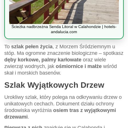
Ścieżka nadbrzeżna Senda Litoral w Calahondzie | hotels-
andalucia.com
To
szlak pełen życia
, z Morzem Śródziemnym u
stóp. Ma ogromne znaczenie biologiczne – spotkasz
dęby korkowe, palmy karłowate
oraz wiele
zwierząt wodnych, jak
ośmiornice i małże
wśród
skał i morskich basenów.
Szlak Wyjątkowych Drzew
Urokliwy szlak, który polega na odkrywaniu drzew o
unikatowych cechach. Dokument działu ochrony
środowiska wyróżnia
osiem tras z wyjątkowymi
drzewami
.
Pierwsza z nich
znajduje się w Calahonda i