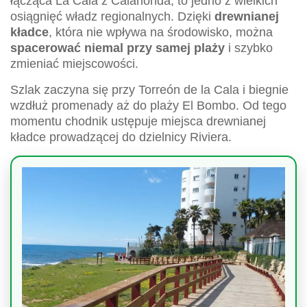
łącząca La Cala z Calahonda, to jedno z wielkich
osiągnięć władz regionalnych. Dzięki
drewnianej
kładce
, która nie wpływa na środowisko, można
spacerować niemal przy samej plaży
i szybko
zmieniać miejscowości.
Szlak zaczyna się przy Torreón de la Cala i biegnie
wzdłuż promenady aż do plaży El Bombo. Od tego
momentu chodnik ustępuje miejsca drewnianej
kładce prowadzącej do dzielnicy Riviera.