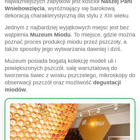
najważniejszych zabytków jest kościół
Naszej Pani
Wniebowzięcia
, wyróżniający się barokową
dekoracją charakterystyczną dla stylu z XIII wieku.
Jednym z najbardziej wyjątkowych miejsc jest bez
wątpienia
Muzeum Miodu
. To miejsce, gdzie można
poznać proces produkcji miodu przez pszczoły, a
także sposoby jego wytwarzania dawniej i dziś.
Muzeum posiada bogatą kolekcję modeli uli i
powiększonych pszczół, salę warsztatową do
tworzenia świec z wosku pszczelego, mikroskopy do
obserwacji pszczół oraz możliwość
degustacji
miodów
.