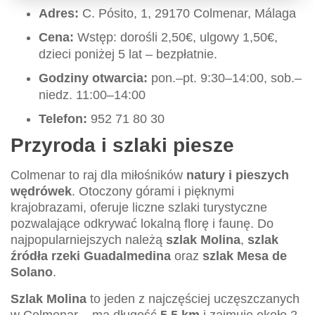
Adres:
C. Pósito, 1, 29170 Colmenar, Málaga
Cena:
Wstęp: dorośli 2,50€, ulgowy 1,50€,
dzieci poniżej 5 lat – bezpłatnie.
Godziny otwarcia:
pon.–pt. 9:30–14:00, sob.–
niedz. 11:00–14:00
Telefon:
952 71 80 30
Przyroda i szlaki piesze
Colmenar to raj dla miłośników
natury i pieszych
wędrówek
. Otoczony górami i pięknymi
krajobrazami, oferuje liczne szlaki turystyczne
pozwalające odkrywać lokalną florę i faunę. Do
najpopularniejszych należą
szlak Molina
,
szlak
źródła rzeki Guadalmedina
oraz
szlak Mesa de
Solano
.
Szlak Molina
to jeden z najczęściej uczęszczanych
w Colmenar – ma długość
5,5 km
i zajmuje około 2