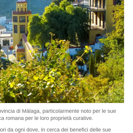
vincia di Málaga, particolarmente noto per le sue
ca romana per le loro proprietà curative.
tori da ogni dove, in cerca dei benefici delle sue