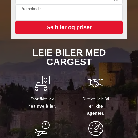
Promokode
LEIE BILER MED
CARGEST
Stor flåte av
Direkte leie
Vi
helt
nye biler
.
er ikke
agenter
.