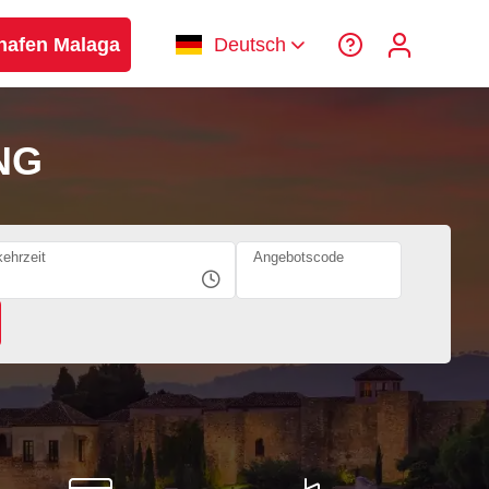
hafen Malaga
Deutsch
NG
ehrzeit
Angebotscode