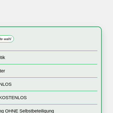
te wahl
tik
ter
ENLOS
er KOSTENLOS
ng OHNE Selbstbeteiligung