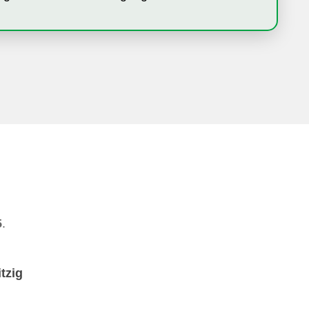
5
.
tzig
2