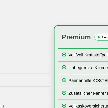
Premium
Bes
Voll/voll Kraftstoffpoli
Unbegrenzte Kilome
Pannenhilfe KOST
Zusätzlicher Fahr
ng
Vollkaskoversicheru