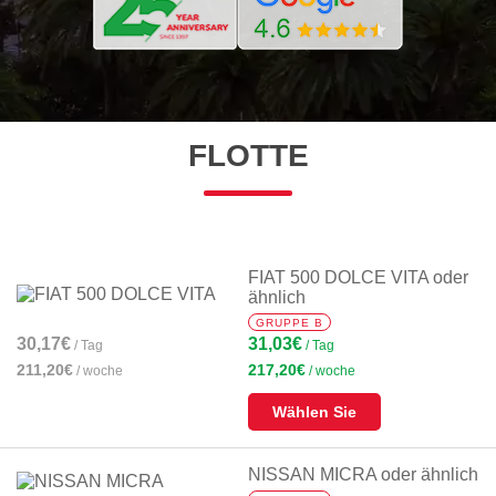
FLOTTE
FIAT 500 DOLCE VITA oder
ähnlich
GRUPPE B
30,17€
31,03€
/ Tag
/ Tag
211,20€
217,20€
/ woche
/ woche
Wählen Sie
NISSAN MICRA oder ähnlich