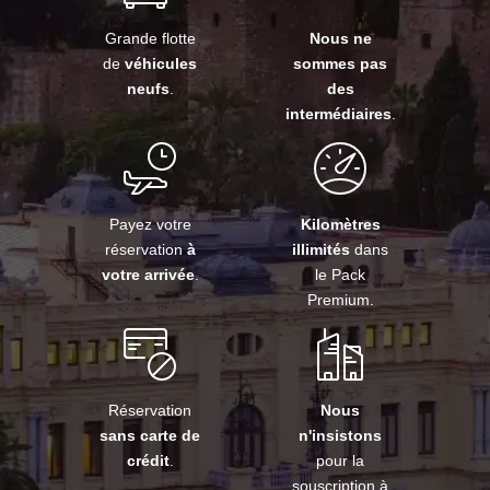
Grande flotte
Nous ne
de
véhicules
sommes pas
neufs
.
des
intermédiaires
.
Payez votre
Kilomètres
réservation
à
illimités
dans
votre arrivée
.
le Pack
Premium.
Réservation
Nous
sans carte de
n'insistons
crédit
.
pour la
souscription à