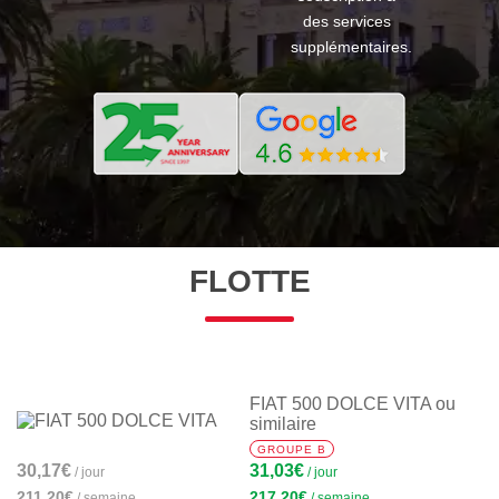
des services
supplémentaires.
FLOTTE
FIAT 500 DOLCE VITA ou
similaire
GROUPE B
30,17€
31,03€
/ jour
/ jour
211,20€
217,20€
/ semaine
/ semaine