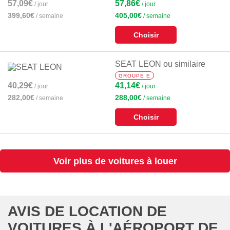
57,09€
57,86€
/ jour
/ jour
399,60€
405,00€
/ semaine
/ semaine
Choisir
SEAT LEON ou similaire
GROUPE E
40,29€
41,14€
/ jour
/ jour
282,00€
288,00€
/ semaine
/ semaine
Choisir
Voir plus de voitures à louer
AVIS DE LOCATION DE
VOITURES À L'AÉROPORT DE