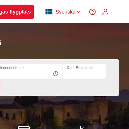
gas flygplats
Svenska
G
ändandetimme
Kod. Erbjudande