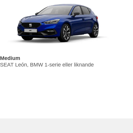
Medium
7 P
SEAT León, BMW 1-serie eller liknande