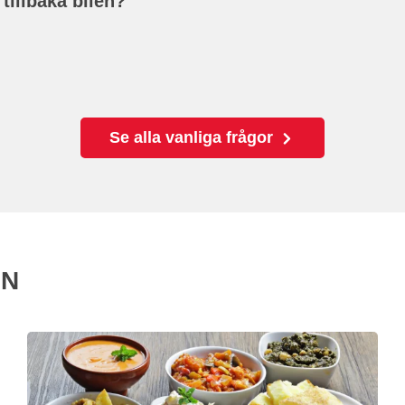
 tillbaka bilen?
Se alla vanliga frågor
EN