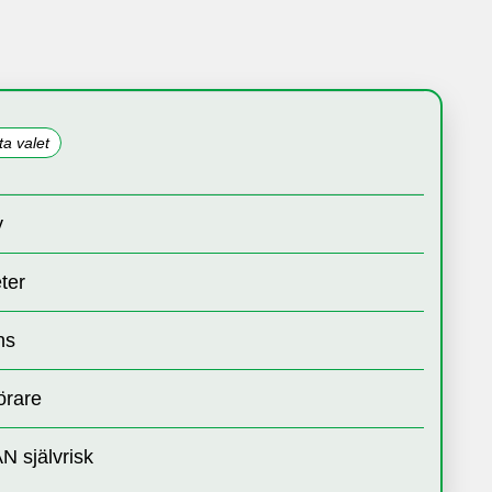
ta valet
y
ter
ns
örare
N självrisk