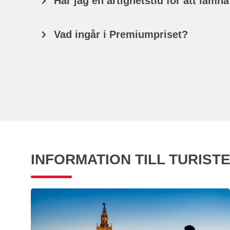
Har jag en artighetstid för att lämna
Vad ingår i Premiumpriset?
INFORMATION TILL TURIST