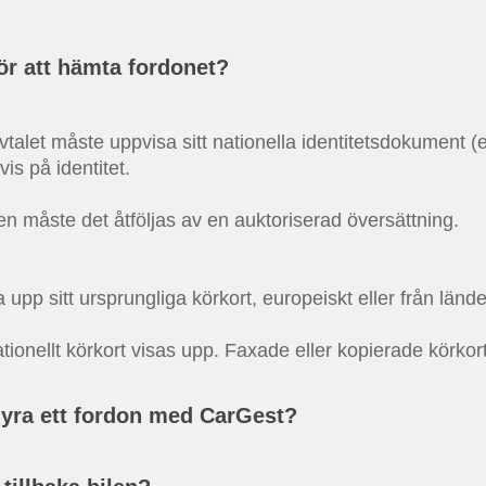
ör att hämta fordonet?
let måste uppvisa sitt nationella identitetsdokument (en
is på identitet.
n måste det åtföljas av en auktoriserad översättning.
upp sitt ursprungliga körkort, europeiskt eller från länder
tionellt körkort visas upp. Faxade eller kopierade körkor
hyra ett fordon med CarGest?