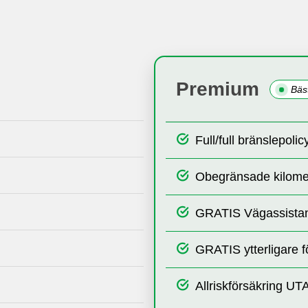
Premium
Bäs
Full/full bränslepolic
Obegränsade kilome
GRATIS Vägassista
GRATIS ytterligare f
Allriskförsäkring UTA