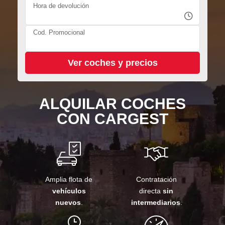
Hora de devolución
Cod. Promocional
ALQUILAR COCHES
CON CARGEST
Amplia flota de
Contratación
vehículos
directa
sin
nuevos
.
intermediarios
.