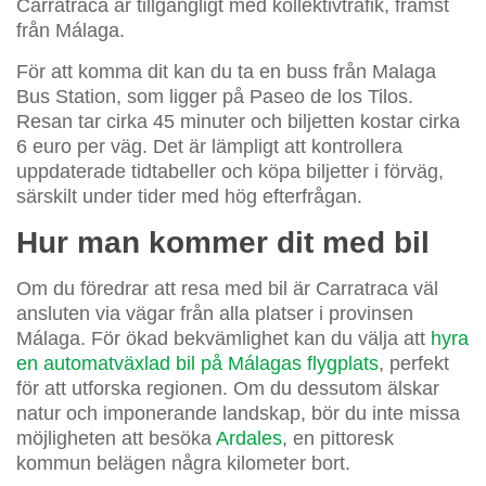
Carratraca är tillgängligt med kollektivtrafik, främst
från Málaga.
För att komma dit kan du ta en buss från Malaga
Bus Station, som ligger på Paseo de los Tilos.
Resan tar cirka 45 minuter och biljetten kostar cirka
6 euro per väg. Det är lämpligt att kontrollera
uppdaterade tidtabeller och köpa biljetter i förväg,
särskilt under tider med hög efterfrågan.
Hur man kommer dit med bil
Om du föredrar att resa med bil är Carratraca väl
ansluten via vägar från alla platser i provinsen
Málaga. För ökad bekvämlighet kan du välja att
hyra
en automatväxlad bil på Málagas flygplats
, perfekt
för att utforska regionen. Om du dessutom älskar
natur och imponerande landskap, bör du inte missa
möjligheten att besöka
Ardales
, en pittoresk
kommun belägen några kilometer bort.