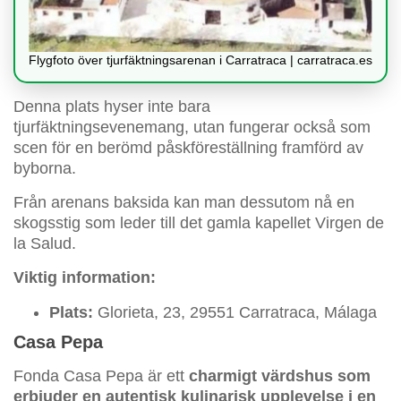
Flygfoto över tjurfäktningsarenan i Carratraca | carratraca.es
Denna plats hyser inte bara
tjurfäktningsevenemang, utan fungerar också som
scen för en berömd påskföreställning framförd av
byborna.
Från arenans baksida kan man dessutom nå en
skogsstig som leder till det gamla kapellet Virgen de
la Salud.
Viktig information:
Plats:
Glorieta, 23, 29551 Carratraca, Málaga
Casa Pepa
Fonda Casa Pepa är ett
charmigt värdshus som
erbjuder en autentisk kulinarisk upplevelse i en