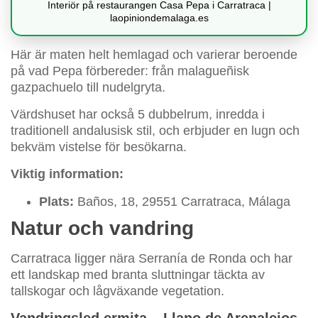
Interiör på restaurangen Casa Pepa i Carratraca |
laopiniondemalaga.es
Här är maten helt hemlagad och varierar beroende
på vad Pepa förbereder: från malagueñisk
gazpachuelo till nudelgryta.
Värdshuset har också 5 dubbelrum, inredda i
traditionell andalusisk stil, och erbjuder en lugn och
bekväm vistelse för besökarna.
Viktig information:
Plats:
Baños, 18, 29551 Carratraca, Málaga
Natur och vandring
Carratraca ligger nära Serranía de Ronda och har
ett landskap med branta sluttningar täckta av
tallskogar och lågväxande vegetation.
Vandringsled ermita – Llano de Arenalejos