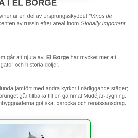
 I EL BORGE
viner är en del av ursprungsskyddet
“Vinos de
centen av russin efter areal inom
Globally Important
m går att njuta av,
El Borge
har mycket mer att
ator och historia döljer.
unda jämfört med andra kyrkor i närliggande städer;
runget går tillbaka till en gammal Mudéjar-bygning,
 ombyggnaderna gotiska, barocka och renässansdrag.