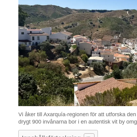
Vi åker till Axarquía-regionen för att utforska den
drygt 900 invånarna bor i en autentisk vit by omg