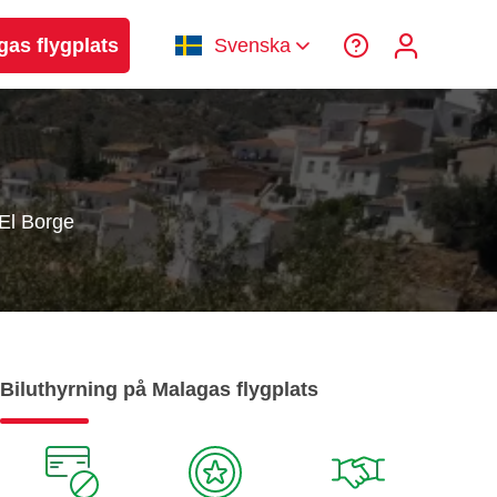
gas flygplats
Svenska
El Borge
Biluthyrning på Malagas flygplats