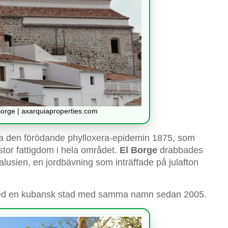
Borge | axarquiaproperties.com
va den förödande phylloxera-epidemin 1875, som
stor fattigdom i hela området.
El Borge
drabbades
alusien, en jordbävning som inträffade på julafton
ed en kubansk stad med samma namn sedan 2005.