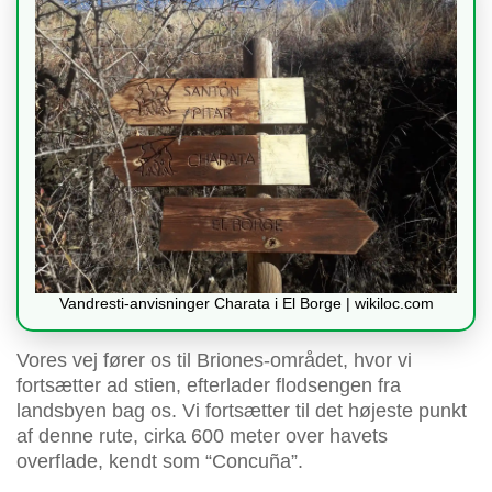
Vandresti-anvisninger Charata i El Borge | wikiloc.com
Vores vej fører os til Briones-området, hvor vi
fortsætter ad stien, efterlader flodsengen fra
landsbyen bag os. Vi fortsætter til det højeste punkt
af denne rute, cirka 600 meter over havets
overflade, kendt som “Concuña”.