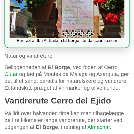
Portræt af Ibn Al-Baitar i El Borge | andaluciamia.com
Natur og vandreture
Beliggenheden af
El Borge
, ved foden af Cerro
Cútar
og tæt på Montes de Málaga og Axarquía, gør
det til et sandt paradis for naturelskere og vandrere.
Et landskab præget af vinmarker og olivenlunde.
Vandrerute Cerro del Ejido
På lidt over halvanden time kan man tilbagelægge
de fire kilometer lange vandrerute, der starter ved
udgangen af
El Borge
, i retning af
Almáchar
.