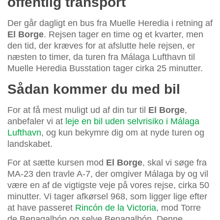
offentlig transport
Der går dagligt en bus fra Muelle Heredia i retning af
El Borge
. Rejsen tager en time og et kvarter, men
den tid, der kræves for at afslutte hele rejsen, er
næsten to timer, da turen fra Málaga Lufthavn til
Muelle Heredia Busstation tager cirka 25 minutter.
Sådan kommer du med bil
For at få mest muligt ud af din tur til
El Borge
,
anbefaler vi at
leje en bil uden selvrisiko i Málaga
Lufthavn
, og kun bekymre dig om at nyde turen og
landskabet.
For at sætte kursen mod
El Borge
, skal vi søge fra
MA-23 den travle A-7, der omgiver Málaga by og vil
være en af de vigtigste veje på vores rejse, cirka 50
minutter. Vi tager afkørsel 968, som ligger lige efter
at have passeret
Rincón de la Victoria
, mod Torre
de Benagalbón og selve Benagalbón. Denne