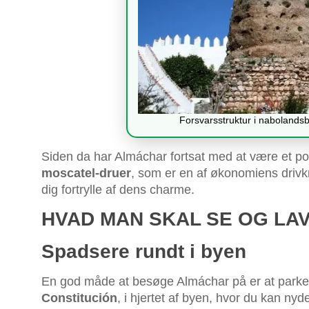
Forsvarsstruktur i naboland
Siden da har Almáchar fortsat med at være et p
moscatel-druer
, som er en af økonomiens drivkr
dig fortrylle af dens charme.
HVAD MAN SKAL SE OG LA
Spadsere rundt i byen
En god måde at besøge Almáchar på er at parkere
Constitución
, i hjertet af byen, hvor du kan nyd