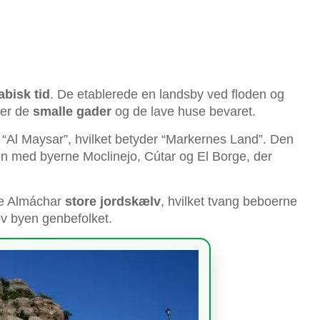
abisk tid
. De etablerede en landsby ved floden og
 er de
smalle gader
og de lave huse bevaret.
 “Al Maysar”, hvilket betyder “Markernes Land”. Den
 med byerne Moclinejo, Cútar og El Borge, der
de Almáchar
store
jordskælv
, hvilket tvang beboerne
lev byen genbefolket.