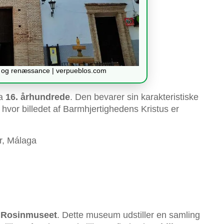
il og renæssance | verpueblos.com
ra
16. århundrede
. Den bevarer sin karakteristiske
 hvor billedet af Barmhjertighedens Kristus er
r, Málaga
f
Rosinmuseet
. Dette museum udstiller en samling