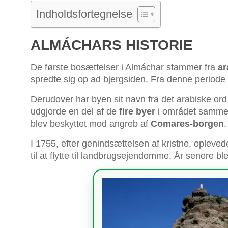
Indholdsfortegnelse
ALMÁCHARS HISTORIE
De første bosættelser i Almáchar stammer fra
ar
spredte sig op ad bjergsiden. Fra denne periode
Derudover har byen sit navn fra det arabiske ord
udgjorde en del af de
fire byer
i området sammen
blev beskyttet mod angreb af
Comares-borgen
.
I 1755, efter genindsættelsen af kristne, opleve
til at flytte til landbrugsejendomme. År senere b