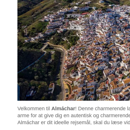
Velkommen til
Almáchar
! Denne charmerende la
arme for at give dig en autentisk og charmerende 
Almáchar er dit ideelle rejsemål, skal du læse vid