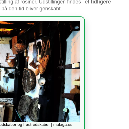
illing af rosiner. Udstillingen findes i et
tidligere
t på den tid bliver genskabt.
edskaber og høstredskaber | malaga.es