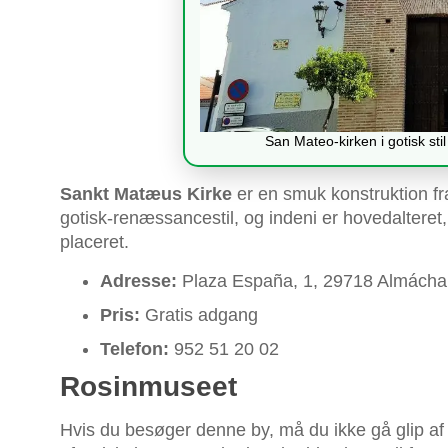
San Mateo-kirken i gotisk st
Sankt Matæus Kirke
er en smuk konstruktion f
gotisk-renæssancestil, og indeni er hovedalteret,
placeret.
Adresse:
Plaza España, 1, 29718 Almácha
Pris:
Gratis adgang
Telefon:
952 51 20 02
Rosinmuseet
Hvis du besøger denne by, må du ikke gå glip a