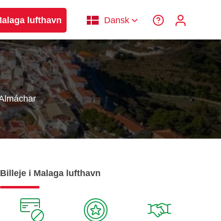
 Malaga lufthavn
Dansk
Almáchar
Billeje i Malaga lufthavn