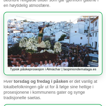
beundre religiøse bilder som går gjennom gatene i
en høytidelig atmosfære.
Typisk påskeprosesjon i Almáchar | laopiniondemalaga.es
Hver
torsdag og fredag i påsken
er det vanlig at
lokalbefolkningen går ut for å følge sine hellige i
prosesjonene i kommunens gater og synge
tradisjonelle saetas.