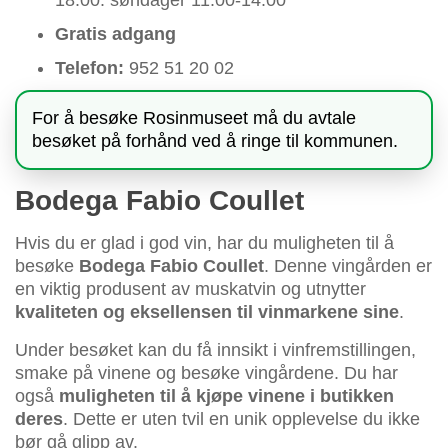
18:00. søndager 11:00-14:00
Gratis adgang
Telefon:
952 51 20 02
For å besøke Rosinmuseet må du avtale
besøket på forhånd ved å ringe til kommunen.
Bodega Fabio Coullet
Hvis du er glad i god vin, har du muligheten til å
besøke
Bodega Fabio Coullet
. Denne vingården er
en viktig produsent av muskatvin og utnytter
kvaliteten og eksellensen til vinmarkene sine
.
Under besøket kan du få innsikt i vinfremstillingen,
smake på vinene og besøke vingårdene. Du har
også
muligheten til å kjøpe vinene i butikken
deres
. Dette er uten tvil en unik opplevelse du ikke
bør gå glipp av.