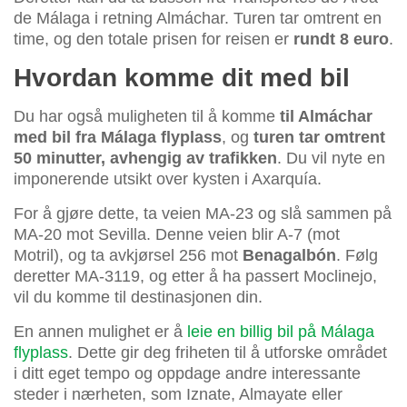
de Málaga i retning Almáchar. Turen tar omtrent en
time, og den totale prisen for reisen er
rundt 8 euro
.
Hvordan komme dit med bil
Du har også muligheten til å komme
til Almáchar
med bil fra Málaga flyplass
, og
turen tar omtrent
50 minutter, avhengig av trafikken
. Du vil nyte en
imponerende utsikt over kysten i Axarquía.
For å gjøre dette, ta veien MA-23 og slå sammen på
MA-20 mot Sevilla. Denne veien blir A-7 (mot
Motril), og ta avkjørsel 256 mot
Benagalbón
. Følg
deretter MA-3119, og etter å ha passert Moclinejo,
vil du komme til destinasjonen din.
En annen mulighet er å
leie en billig bil på Málaga
flyplass
. Dette gir deg friheten til å utforske området
i ditt eget tempo og oppdage andre interessante
steder i nærheten, som Iznate, Almayate eller