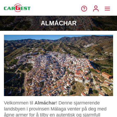
ALMÁCHAR
Velkommen til
Almáchar
! Denne sjarmerende
landsbyen i provinsen Málaga venter på deg med
åpne armer for å tilby en autentisk og sjarmfull