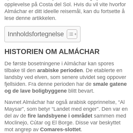
opplevelse på Costa del Sol. Hvis du vil vite hvorfor
Almáchar er ditt ideelle reisemål, kan du fortsette å
lese denne artikkelen.
Innholdsfortegnelse
HISTORIEN OM ALMÁCHAR
De første bosetningene i Almáchar kan spores
tilbake til den
arabiske perioden
. De etablerte en
landsby ved elven, som senere utvidet seg oppover
fjellsiden. Fra denne perioden har de
smale gatene
og de lave boligbyggene
blitt bevart.
Navnet Almáchar har også arabisk opprinnelse, “Al
Maysar”, som betyr “Landet med enger”. Den var en
del av de
fire landsbyene i området
sammen med
Moclinejo, Cútar og El Borge. Disse var beskyttet
mot angrep av
Comares-slottet
.