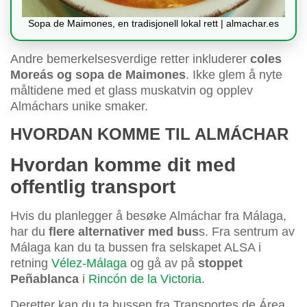
Sopa de Maimones, en tradisjonell lokal rett | almachar.es
Andre bemerkelsesverdige retter inkluderer
coles
Moreás og sopa de Maimones
. Ikke glem å nyte
måltidene med et glass muskatvin og opplev
Almáchars unike smaker.
HVORDAN KOMME TIL ALMÁCHAR
Hvordan komme dit med
offentlig transport
Hvis du planlegger å besøke Almáchar fra Málaga,
har du
flere alternativer med bus
s. Fra sentrum av
Málaga kan du ta bussen fra selskapet ALSA i
retning
Vélez-Málaga
og gå av på
stoppet
Peñablanca
i
Rincón de la Victoria
.
Deretter kan du ta bussen fra Transportes de Área