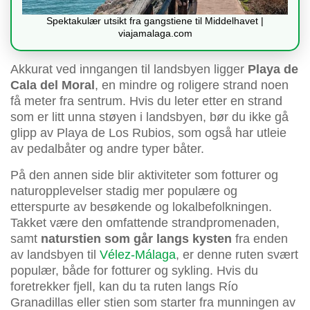
Spektakulær utsikt fra gangstiene til Middelhavet |
viajamalaga.com
Akkurat ved inngangen til landsbyen ligger
Playa de
Cala del Moral
, en mindre og roligere strand noen
få meter fra sentrum. Hvis du leter etter en strand
som er litt unna støyen i landsbyen, bør du ikke gå
glipp av Playa de Los Rubios, som også har utleie
av pedalbåter og andre typer båter.
På den annen side blir aktiviteter som fotturer og
naturopplevelser stadig mer populære og
etterspurte av besøkende og lokalbefolkningen.
Takket være den omfattende strandpromenaden,
samt
naturstien som går langs kysten
fra enden
av landsbyen til
Vélez-Málaga
, er denne ruten svært
populær, både for fotturer og sykling. Hvis du
foretrekker fjell, kan du ta ruten langs Río
Granadillas eller stien som starter fra munningen av