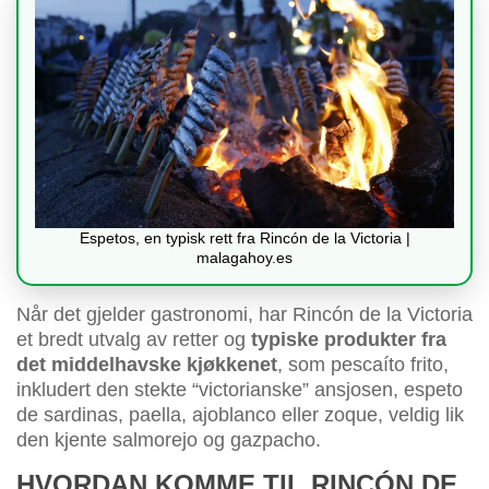
Espetos, en typisk rett fra Rincón de la Victoria |
malagahoy.es
Når det gjelder gastronomi, har Rincón de la Victoria
et bredt utvalg av retter og
typiske produkter fra
det middelhavske kjøkkenet
, som pescaíto frito,
inkludert den stekte “victorianske” ansjosen, espeto
de sardinas, paella, ajoblanco eller zoque, veldig lik
den kjente salmorejo og gazpacho.
HVORDAN KOMME TIL RINCÓN DE