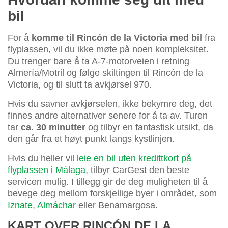
bil
For å
komme til Rincón de la Victoria med bil
fra
flyplassen, vil du ikke møte på noen kompleksitet.
Du trenger bare å ta A-7-motorveien i retning
Almería/Motril og følge skiltingen til Rincón de la
Victoria, og til slutt ta avkjørsel 970.
Hvis du savner avkjørselen, ikke bekymre deg, det
finnes andre alternativer senere for å ta av. Turen
tar
ca. 30 minutter
og tilbyr en fantastisk utsikt, da
den går fra et høyt punkt langs kystlinjen.
Hvis du heller vil
leie en bil uten kredittkort på
flyplassen i Málaga
, tilbyr CarGest den beste
servicen mulig. I tillegg gir de deg muligheten til å
bevege deg mellom forskjellige byer i området, som
Iznate
,
Almáchar
eller Benamargosa.
KART OVER RINCÓN DE LA