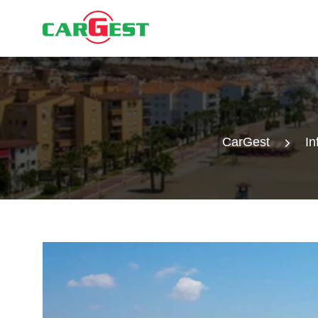
CarGest
In