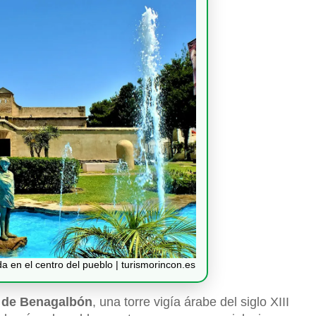
da en el centro del pueblo | turismorincon.es
 de Benagalbón
, una torre vigía árabe del siglo XIII