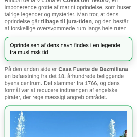
Rincón de la Victoria er
Cueva del Tesoro
, en
imponerende grotte af marint oprindelse, som huser
talrige legender og mysterier. Man tror, at dens
oprindelse går
tilbage til jura-tiden
, og den består
af forskellige oversvømmede rum langs hele ruten.
Oprindelsen af dens navn findes i en legende
fra muslimsk tid
På den anden side er
Casa Fuerte de Bezmiliana
en befæstning fra det 18. århundrede beliggende i
byens centrum. Det stammer fra 1766, og dens
formål var at reducere indtrængen af engelske
pirater, der regelmæssigt angreb området.