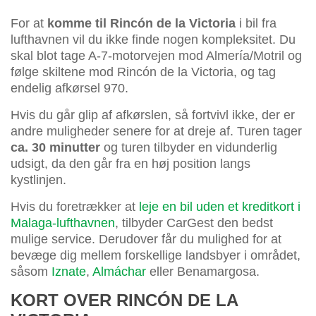
For at
komme til Rincón de la Victoria
i bil fra
lufthavnen vil du ikke finde nogen kompleksitet. Du
skal blot tage A-7-motorvejen mod Almería/Motril og
følge skiltene mod Rincón de la Victoria, og tag
endelig afkørsel 970.
Hvis du går glip af afkørslen, så fortvivl ikke, der er
andre muligheder senere for at dreje af. Turen tager
ca. 30 minutter
og turen tilbyder en vidunderlig
udsigt, da den går fra en høj position langs
kystlinjen.
Hvis du foretrækker at
leje en bil uden et kreditkort i
Malaga-lufthavnen
, tilbyder CarGest den bedst
mulige service. Derudover får du mulighed for at
bevæge dig mellem forskellige landsbyer i området,
såsom
Iznate
,
Almáchar
eller Benamargosa.
KORT OVER RINCÓN DE LA