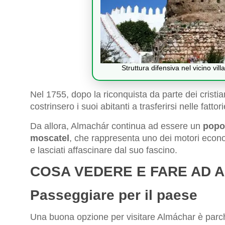
Struttura difensiva nel vicino vi
Nel 1755, dopo la riconquista da parte dei cristi
costrinsero i suoi abitanti a trasferirsi nelle fat
Da allora, Almachár continua ad essere un
popol
moscatel
, che rappresenta uno dei motori econo
e lasciati affascinare dal suo fascino.
COSA VEDERE E FARE AD 
Passeggiare per il paese
Una buona opzione per visitare Almáchar è parche