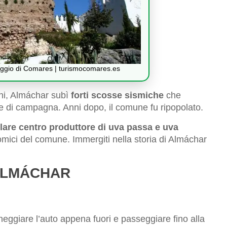
llaggio di Comares | turismocomares.es
ani, Almáchar subì
forti scosse sismiche
che
torie di campagna. Anni dopo, il comune fu ripopolato.
are centro produttore di uva passa e uva
mici del comune. Immergiti nella storia di Almáchar
ALMÁCHAR
ggiare l’auto appena fuori e passeggiare fino alla