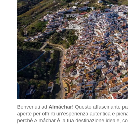
Benvenuti ad
Almáchar
! Questo affascinante pa
aperte per offrirti un’esperienza autentica e pien
perché Almáchar è la tua destinazione ideale, co