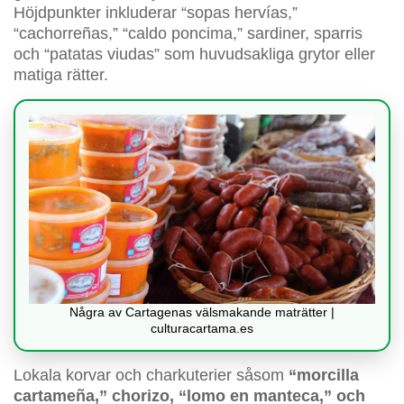
Höjdpunkter inkluderar “sopas hervías,”
“cachorreñas,” “caldo poncima,” sardiner, sparris
och “patatas viudas” som huvudsakliga grytor eller
matiga rätter.
Några av Cartagenas välsmakande maträtter |
culturacartama.es
Lokala korvar och charkuterier såsom
“morcilla
cartameña,” chorizo, “lomo en manteca,” och