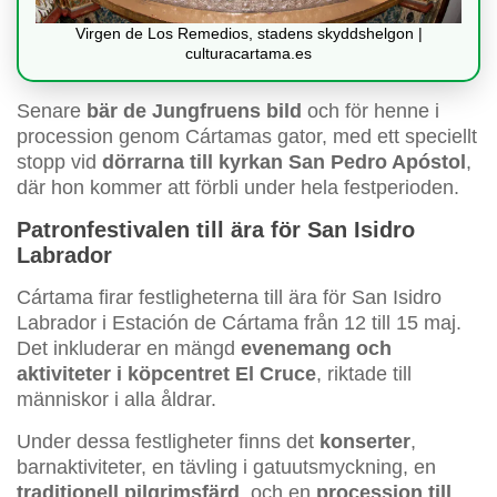
Virgen de Los Remedios, stadens skyddshelgon |
culturacartama.es
Senare
bär de Jungfruens bild
och för henne i
procession genom Cártamas gator, med ett speciellt
stopp vid
dörrarna till kyrkan San Pedro Apóstol
,
där hon kommer att förbli under hela festperioden.
Patronfestivalen till ära för San Isidro
Labrador
Cártama firar festligheterna till ära för San Isidro
Labrador i Estación de Cártama från 12 till 15 maj.
Det inkluderar en mängd
evenemang och
aktiviteter i köpcentret El Cruce
, riktade till
människor i alla åldrar.
Under dessa festligheter finns det
konserter
,
barnaktiviteter, en tävling i gatuutsmyckning, en
traditionell pilgrimsfärd
, och en
procession till