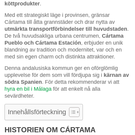
köttprodukter
.
Med ett strategiskt läge i provinsen, gränsar
Cártama till åtta grannstäder och drar nytta av
utmärkta transportförbindelser till huvudstaden
.
De två huvudsakliga urbana centrumen,
Cártama
Pueblo och Cártama Estación
, erbjuder en unik
blandning av tradition och modernitet, var och en
med sin egen charm och distinkta attraktioner.
Denna andalusiska kommun ger en oförglömlig
upplevelse för dem som vill fördjupa sig i
kärnan av
södra Spanien
. För detta rekommenderar vi att
hyra en bil i Málaga
för att enkelt nå alla
sevärdheter.
Innehållsförteckning
HISTORIEN OM CÁRTAMA