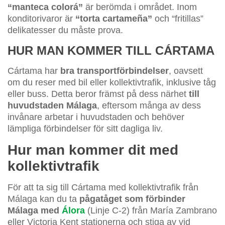
“manteca colorá”
är berömda i området. Inom
konditorivaror är
“torta cartameña”
och “fritillas”
delikatesser du måste prova.
HUR MAN KOMMER TILL CÁRTAMA
Cártama har
bra transportförbindelser
, oavsett
om du reser med bil eller kollektivtrafik, inklusive tåg
eller buss. Detta beror främst på dess närhet
till
huvudstaden Málaga
, eftersom många av dess
invånare arbetar i huvudstaden och behöver
lämpliga förbindelser för sitt dagliga liv.
Hur man kommer dit med
kollektivtrafik
För att ta sig till Cártama med kollektivtrafik från
Málaga kan du ta
pågatåget som förbinder
Málaga med
Álora
(Linje C-2) från María Zambrano
eller Victoria Kent stationerna och stiga av vid