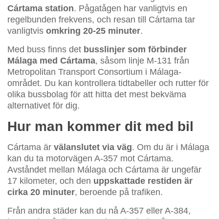
Cártama station
. Pågatågen har vanligtvis en
regelbunden frekvens, och resan till Cártama tar
vanligtvis
omkring 20-25 minuter
.
Med buss finns det
busslinjer som förbinder
Málaga med Cártama
, såsom linje M-131 från
Metropolitan Transport Consortium i Málaga-
området. Du kan kontrollera tidtabeller och rutter för
olika bussbolag för att hitta det mest bekväma
alternativet för dig.
Hur man kommer dit med bil
Cártama är
välanslutet via väg
. Om du är i Málaga
kan du ta motorvägen A-357 mot Cártama.
Avståndet mellan Málaga och Cártama är ungefär
17 kilometer, och den
uppskattade restiden är
cirka 20 minuter
, beroende på trafiken.
Från andra städer kan du nå A-357 eller A-384,