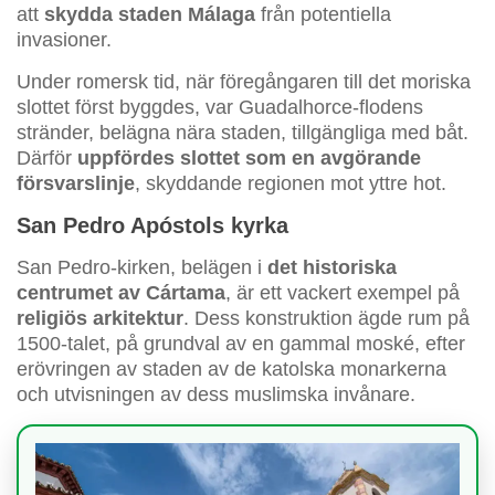
att
skydda staden Málaga
från potentiella
invasioner.
Under romersk tid, när föregångaren till det moriska
slottet först byggdes, var Guadalhorce-flodens
stränder, belägna nära staden, tillgängliga med båt.
Därför
uppfördes slottet som en avgörande
försvarslinje
, skyddande regionen mot yttre hot.
San Pedro Apóstols kyrka
San Pedro-kirken, belägen i
det historiska
centrumet av Cártama
, är ett vackert exempel på
religiös arkitektur
. Dess konstruktion ägde rum på
1500-talet, på grundval av en gammal moské, efter
erövringen av staden av de katolska monarkerna
och utvisningen av dess muslimska invånare.