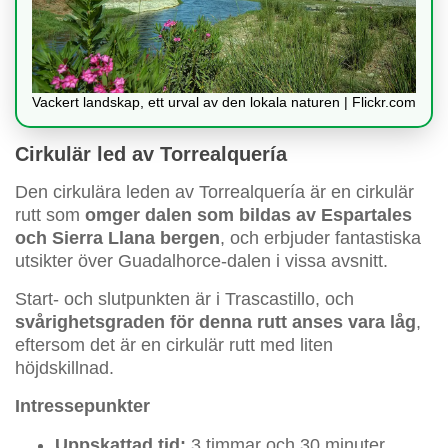
Vackert landskap, ett urval av den lokala naturen | Flickr.com
Cirkulär led av Torrealquería
Den cirkulära leden av Torrealquería är en cirkulär
rutt som
omger dalen som bildas av Espartales
och Sierra Llana bergen
, och erbjuder fantastiska
utsikter över Guadalhorce-dalen i vissa avsnitt.
Start- och slutpunkten är i Trascastillo, och
svårighetsgraden för denna rutt anses vara låg
,
eftersom det är en cirkulär rutt med liten
höjdskillnad.
Intressepunkter
Uppskattad tid:
3 timmar och 30 minuter