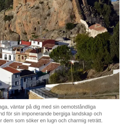
aga, väntar på dig med sin oemotståndliga
Känd för sin imponerande bergiga landskap och
 för dem som söker en lugn och charmig reträtt.