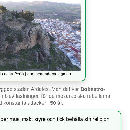
tillo de la Peña | gransendademalaga.es
 byggde staden Ardales. Men det var
Bobastro-
den blev fästningen för de mozarabiska rebellerna
 konstanta attacker i 50 år.
r muslimskt styre och fick behålla sin religion