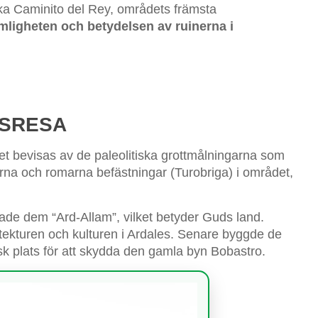
niska Caminito del Rey, områdets främsta
mligheten och betydelsen av ruinerna i
DSRESA
ket bevisas av de paleolitiska grottmålningarna som
rna och romarna befästningar (Turobriga) i området,
ade dem “Ard-Allam”, vilket betyder Guds land.
itekturen och kulturen i Ardales. Senare byggde de
isk plats för att skydda den gamla byn Bobastro.