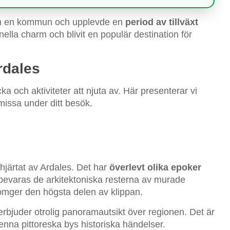
byn en kommun och upplevde en
period av tillväxt
onella charm och blivit en populär destination för
rdales
och aktiviteter att njuta av. Här presenterar vi
missa under ditt besök.
hjärtat av Ardales. Det har
överlevt olika epoker
evaras de arkitektoniska resterna av murade
mger den högsta delen av klippan.
rbjuder otrolig panoramautsikt över regionen. Det är
 denna pittoreska bys historiska händelser.