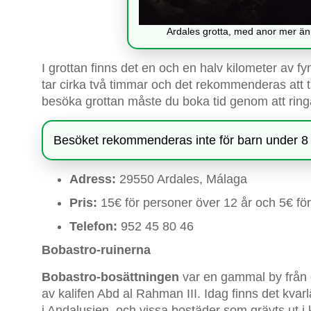
Ardales grotta, med anor mer än 30
I grottan finns det en och en halv kilometer av fy
tar cirka två timmar och det rekommenderas att t
besöka grottan måste du boka tid genom att ring
Besöket rekommenderas inte för barn under 8 å
Adress:
29550 Ardales, Málaga
Pris:
15€ för personer över 12 år och 5€ för
Telefon:
952 45 80 46
Bobastro-ruinerna
Bobastro-bosättningen
var en gammal by från 
av kalifen Abd al Rahman III. Idag finns det kv
i Andalusien, och vissa bostäder som grävts ut i 