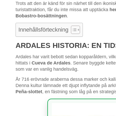
Trots att den är känd för sin närhet till den iko
turistattraktion, får du inte missa att upptäcka
he
Bobastro-bosättningen
.
Innehållsförteckning
ARDALES HISTORIA: EN TI
Ardales har varit bebott sedan kopparåldern, vil
hittats i
Cueva de Ardales
. Senare byggde kelte
som var en vanlig handelsväg.
År 716 erövrade araberna dessa marker och kall
Denna kultur lämnade ett djupt inflytande på ark
Peña-slottet
, en fästning som låg på en strateg