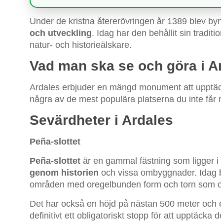
Under de kristna återerövringen år 1389 blev 
och utveckling
. Idag har den behållit sin traditi
natur- och historieälskare.
Vad man ska se och göra i A
Ardales erbjuder en mängd monument att upptäcka 
några av de mest populära platserna du inte får 
Sevärdheter i Ardales
Peña-slottet
Peña-slottet
är en gammal fästning som ligger i 
genom historien
och vissa ombyggnader. Idag b
områden med oregelbunden form och torn som o
Det har också en höjd på nästan 500 meter och e
definitivt ett obligatoriskt stopp för att upptäcka