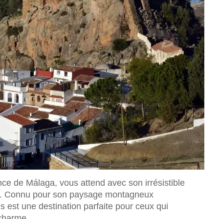
ince de Málaga, vous attend avec son irrésistible
ions. Connu pour son paysage montagneux
s est une destination parfaite pour ceux qui
 charme.