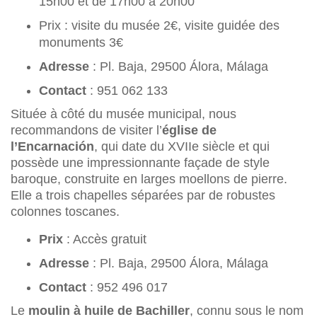
15h00 et de 17h00 à 20h00
Prix : visite du musée 2€, visite guidée des
monuments 3€
Adresse
: Pl. Baja, 29500 Álora, Málaga
Contact
: 951 062 133
Située à côté du musée municipal, nous
recommandons de visiter l’
église de
l’Encarnación
, qui date du XVIIe siècle et qui
possède une impressionnante façade de style
baroque, construite en larges moellons de pierre.
Elle a trois chapelles séparées par de robustes
colonnes toscanes.
Prix
: Accès gratuit
Adresse
: Pl. Baja, 29500 Álora, Málaga
Contact
: 952 496 017
Le
moulin à huile de Bachiller
, connu sous le nom