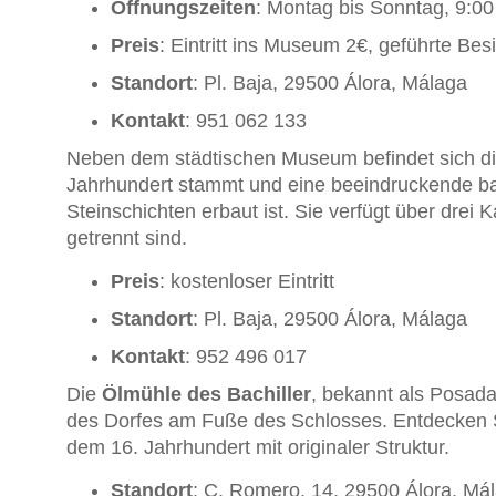
Öffnungszeiten
: Montag bis Sonntag, 9:00
Preis
: Eintritt ins Museum 2€, geführte Be
Standort
: Pl. Baja, 29500 Álora, Málaga
Kontakt
: 951 062 133
Neben dem städtischen Museum befindet sich d
Jahrhundert stammt und eine beeindruckende ba
Steinschichten erbaut ist. Sie verfügt über drei 
getrennt sind.
Preis
: kostenloser Eintritt
Standort
: Pl. Baja, 29500 Álora, Málaga
Kontakt
: 952 496 017
Die
Ölmühle des Bachiller
, bekannt als Posada
des Dorfes am Fuße des Schlosses. Entdecken 
dem 16. Jahrhundert mit originaler Struktur.
Standort
: C. Romero, 14, 29500 Álora, Má