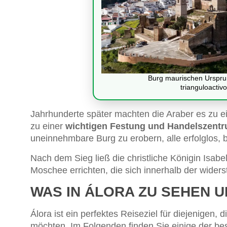
Burg maurischen Ursprun
trianguloactiv
Jahrhunderte später machten die Araber es zu 
zu einer
wichtigen Festung und Handelszent
uneinnehmbare Burg zu erobern, alle erfolglos, 
Nach dem Sieg ließ die christliche Königin Isabe
Moschee errichten, die sich innerhalb der wider
WAS IN ÁLORA ZU SEHEN U
Álora ist ein perfektes Reiseziel für diejenigen
möchten. Im Folgenden finden Sie einige der bes