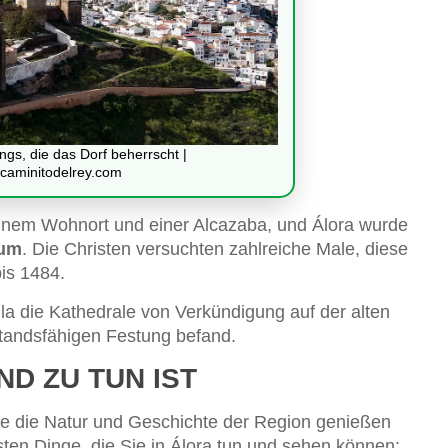
gs, die das Dorf beherrscht |
ocaminitodelrey.com
einem Wohnort und einer Alcazaba, und Álora wurde
rum
. Die Christen versuchten zahlreiche Male, diese
bis 1484.
lla die Kathedrale von Verkündigung auf der alten
standsfähigen Festung befand.
ND ZU TUN IST
, die die Natur und Geschichte der Region genießen
ten Dinge, die Sie in Álora tun und sehen können: