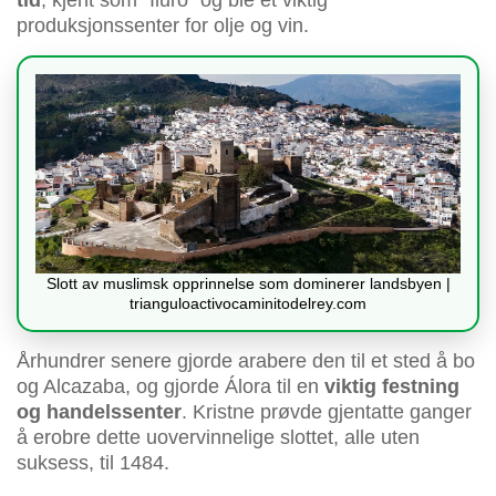
tid
, kjent som “Iluro” og ble et viktig
produksjonssenter for olje og vin.
Slott av muslimsk opprinnelse som dominerer landsbyen |
trianguloactivocaminitodelrey.com
Århundrer senere gjorde arabere den til et sted å bo
og Alcazaba, og gjorde Álora til en
viktig festning
og handelssenter
. Kristne prøvde gjentatte ganger
å erobre dette uovervinnelige slottet, alle uten
suksess, til 1484.