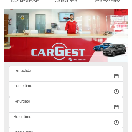
Ikke kredittkort
Alt inkludert
Uten franchise
Hentadato
Hente time
Returdato
Retur time