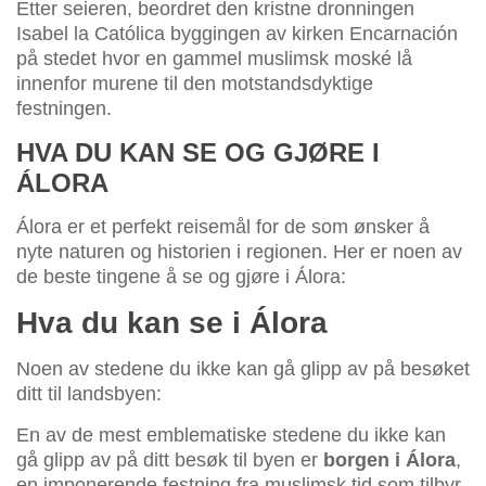
Etter seieren, beordret den kristne dronningen
Isabel la Católica byggingen av kirken Encarnación
på stedet hvor en gammel muslimsk moské lå
innenfor murene til den motstandsdyktige
festningen.
HVA DU KAN SE OG GJØRE I
ÁLORA
Álora er et perfekt reisemål for de som ønsker å
nyte naturen og historien i regionen. Her er noen av
de beste tingene å se og gjøre i Álora:
Hva du kan se i Álora
Noen av stedene du ikke kan gå glipp av på besøket
ditt til landsbyen:
En av de mest emblematiske stedene du ikke kan
gå glipp av på ditt besøk til byen er
borgen i Álora
,
en imponerende festning fra muslimsk tid som tilbyr