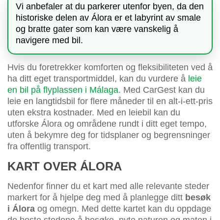
Vi anbefaler at du parkerer utenfor byen, da den
historiske delen av Álora er et labyrint av smale
og bratte gater som kan være vanskelig å
navigere med bil.
Hvis du foretrekker komforten og fleksibiliteten ved å
ha ditt eget transportmiddel, kan du vurdere å
leie
en bil på flyplassen i Málaga
. Med CarGest kan du
leie en langtidsbil for flere måneder til en alt-i-ett-pris
uten ekstra kostnader. Med en leiebil kan du
utforske Álora og områdene rundt i ditt eget tempo,
uten å bekymre deg for tidsplaner og begrensninger
fra offentlig transport.
KART OVER ÁLORA
Nedenfor finner du et kart med alle relevante steder
markert for å hjelpe deg med å planlegge ditt
besøk
i Álora
og omegn. Med dette kartet kan du oppdage
de beste stedene å besøke, nyte naturen og maten i