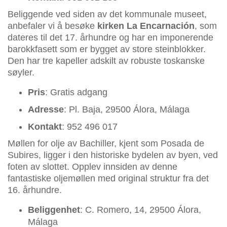
Beliggende ved siden av det kommunale museet,
anbefaler vi å besøke
kirken La Encarnación
, som
dateres til det 17. århundre og har en imponerende
barokkfasett som er bygget av store steinblokker.
Den har tre kapeller adskilt av robuste toskanske
søyler.
Pris
: Gratis adgang
Adresse
: Pl. Baja, 29500 Álora, Málaga
Kontakt
: 952 496 017
Møllen for olje av Bachiller, kjent som Posada de
Subires, ligger i den historiske bydelen av byen, ved
foten av slottet. Opplev innsiden av denne
fantastiske oljemøllen med original struktur fra det
16. århundre.
Beliggenhet
: C. Romero, 14, 29500 Álora,
Málaga