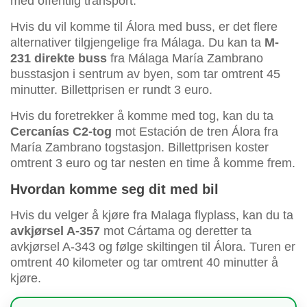
med offentlig transport.
Hvis du vil komme til Álora med buss, er det flere
alternativer tilgjengelige fra Málaga. Du kan ta
M-
231 direkte buss
fra Málaga María Zambrano
busstasjon i sentrum av byen, som tar omtrent 45
minutter. Billettprisen er rundt 3 euro.
Hvis du foretrekker å komme med tog, kan du ta
Cercanías C2-tog
mot Estación de tren Álora fra
María Zambrano togstasjon. Billettprisen koster
omtrent 3 euro og tar nesten en time å komme frem.
Hvordan komme seg dit med bil
Hvis du velger å kjøre fra Malaga flyplass, kan du ta
avkjørsel A-357
mot Cártama og deretter ta
avkjørsel A-343 og følge skiltingen til Álora. Turen er
omtrent 40 kilometer og tar omtrent 40 minutter å
kjøre.