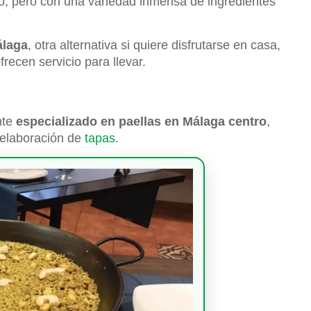
no, pero con una variedad inmensa de ingredientes
álaga
, otra alternativa si quiere disfrutarse en casa,
recen servicio para llevar.
nte
especializado en paellas en Málaga centro
,
 elaboración de
tapas
.