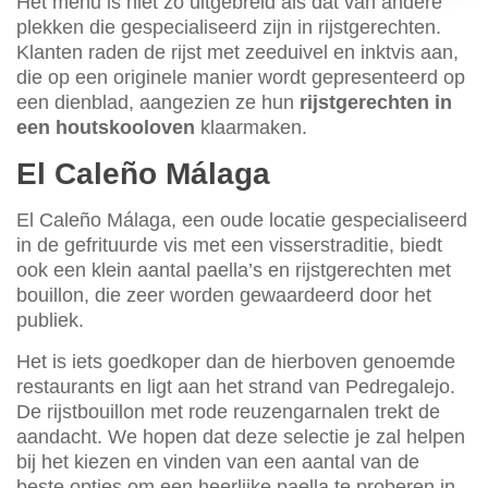
Het menu is niet zo uitgebreid als dat van andere
plekken die gespecialiseerd zijn in rijstgerechten.
Klanten raden de rijst met zeeduivel en inktvis aan,
die op een originele manier wordt gepresenteerd op
een dienblad, aangezien ze hun
rijstgerechten in
een houtskooloven
klaarmaken.
El Caleño Málaga
El Caleño Málaga, een oude locatie gespecialiseerd
in de gefrituurde vis met een visserstraditie, biedt
ook een klein aantal paella’s en rijstgerechten met
bouillon, die zeer worden gewaardeerd door het
publiek.
Het is iets goedkoper dan de hierboven genoemde
restaurants en ligt aan het strand van Pedregalejo.
De rijstbouillon met rode reuzengarnalen trekt de
aandacht. We hopen dat deze selectie je zal helpen
bij het kiezen en vinden van een aantal van de
beste opties om een heerlijke paella te proberen in