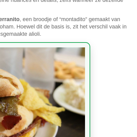
eine nuances en details, zelfs wanneer ze dezelfde
erranito
, een broodje of “montadito” gemaakt van
ham. Hoewel dit de basis is, zit het verschil vaak in
sgemaakte alioli.