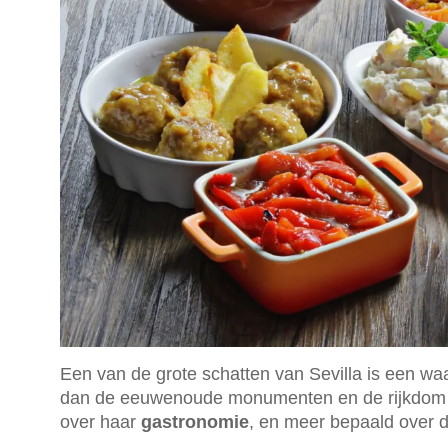
Een van de grote schatten van Sevilla is een wa
dan de eeuwenoude monumenten en de rijkdom v
over haar
gastronomie
, en meer bepaald over 