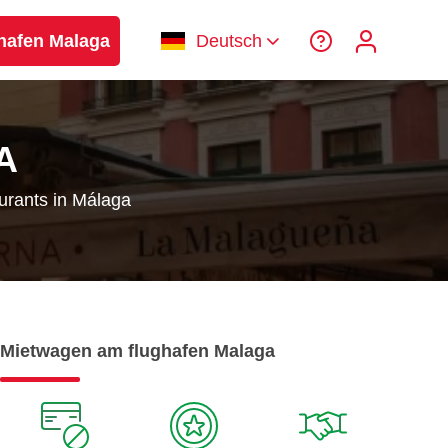
hafen Malaga
Deutsch
A
urants in Málaga
Mietwagen am flughafen Malaga