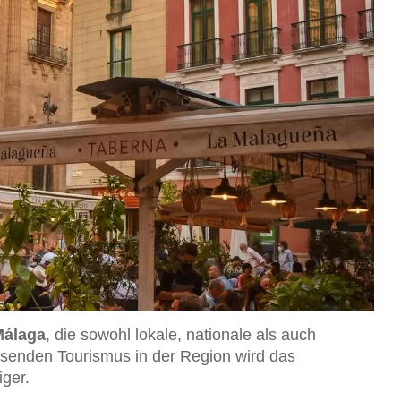
Málaga
, die sowohl lokale, nationale als auch
hsenden Tourismus in der Region wird das
iger.