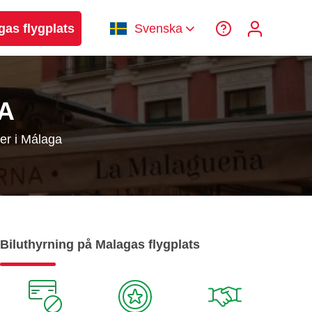
gas flygplats
Svenska
A
er i Málaga
Biluthyrning på Malagas flygplats