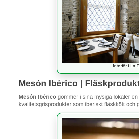
Interiör i La 
Mesón Ibérico | Fläskproduk
Mesón Ibérico
gömmer i sina mysiga lokaler en 
kvalitetsgrisprodukter som iberiskt fläskkött oc