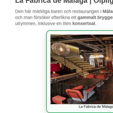
La Fábrica de Málaga | Ölpil
Den här märkliga baren och restaurangen i
Mála
och man försöker efterlikna ett
gammalt brygge
utrymmen, inklusive en liten
konsertsal
.
La Fábrica de Málaga