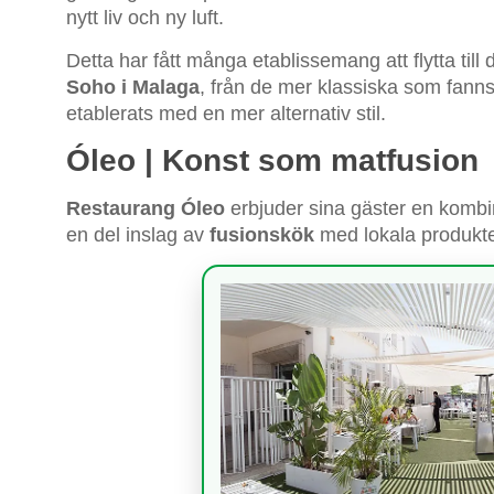
nytt liv och ny luft.
Detta har fått många etablissemang att flytta til
Soho i Malaga
, från de mer klassiska som fann
etablerats med en mer alternativ stil.
Óleo | Konst som matfusion
Restaurang Óleo
erbjuder sina gäster en kom
en del inslag av
fusionskök
med lokala produkter 