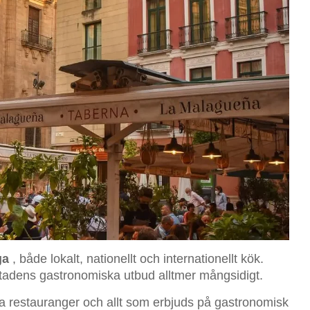
ga
, både lokalt, nationellt och internationellt kök.
stadens gastronomiska utbud alltmer mångsidigt.
a restauranger och allt som erbjuds på gastronomisk