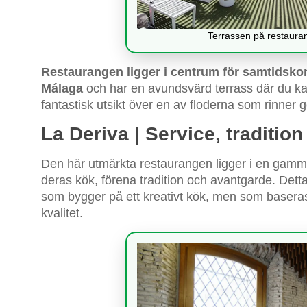
Terrassen på restauran
Restaurangen ligger i centrum för samtidsko
Málaga
och har en avundsvärd terrass där du kan
fantastisk utsikt över en av floderna som rinne
La Deriva | Service, traditio
Den här utmärkta restaurangen ligger i en gamma
deras kök, förena tradition och avantgarde. Dett
som bygger på ett kreativt kök, men som baser
kvalitet.