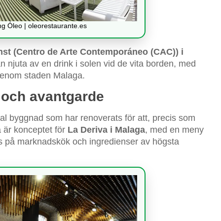
g Óleo | oleorestaurante.es
nst (Centro de Arte Contemporáneo (CAC)) i
 njuta av en drink i solen vid de vita borden, med
r genom staden Malaga.
n och avantgarde
l byggnad som har renoverats för att, precis som
a är konceptet för
La Deriva i Malaga
, med en meny
as på marknadskök och ingredienser av högsta