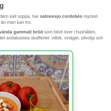
ng
ern kall soppa, har
salmorejo cordobés
mycket
t än man kan tro.
nvända gammalt bröd
som blivit över i hushållen,
 andalusiska skafferiet: vitlök, vinäger, olivolja och