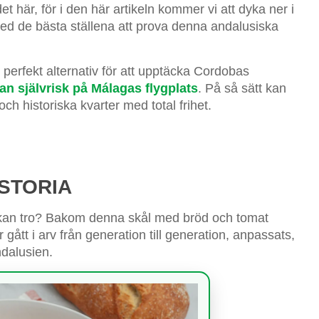
 här, för i den här artikeln kommer vi att dyka ner i
 med de bästa ställena att prova denna andalusiska
erfekt alternativ för att upptäcka Cordobas
tan självrisk på Málagas flygplats
. På så sätt kan
ch historiska kvarter med total frihet.
STORIA
n kan tro? Bakom denna skål med bröd och tomat
 gått i arv från generation till generation, anpassats,
dalusien.