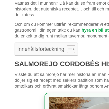
Vattnas det i munnen? Då kan du se fram emot det
historien, det autentiska receptet… och till och
delikatess.
Och om du kommer utifrån rekommenderar vi ett p
gastronomi i din egen takt: du kan
hyra en bil u
du enkelt ta dig runt mellan tavernor, monument o
Innehållsförteckning
SALMOREJO CORDOBÉS HI
Visste du att salmorejo har mer historia än ma
döljer sig ett recept med seklers tradition som har
omtolkats och erövrat smaklökar långt bortom An