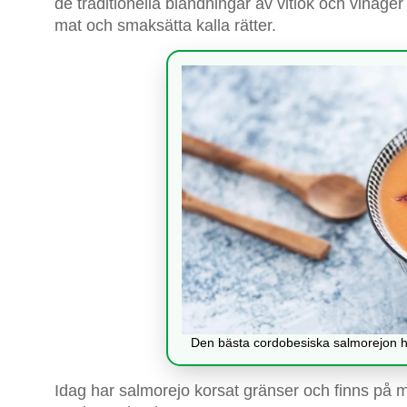
de traditionella blandningar av vitlök och vinäg
mat och smaksätta kalla rätter.
Den bästa cordobesiska salmorejon hi
Idag har salmorejo korsat gränser och finns på m