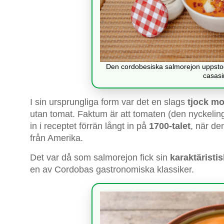
Den cordobesiska salmorejon uppstod s
casasi
I sin ursprungliga form var det en slags
tjock mo
utan tomat. Faktum är att tomaten (den nyckelin
in i receptet förrän långt in på
1700-talet
, när de
från Amerika.
Det var då som salmorejon fick sin
karaktäristi
en av Cordobas gastronomiska klassiker.