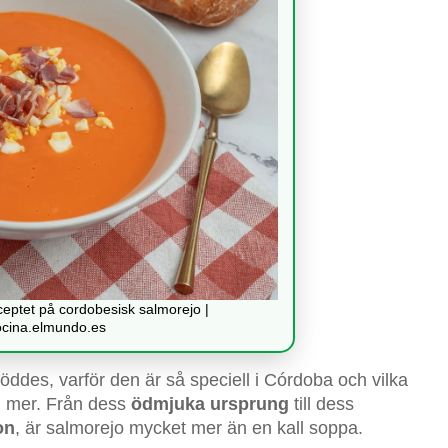
eptet på cordobesisk salmorejo |
ocina.elmundo.es
ddes, varför den är så speciell i Córdoba och vilka
nu mer. Från dess
ödmjuka ursprung
till dess
on
, är salmorejo mycket mer än en kall soppa.