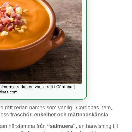
lmorejo redan en vanlig rätt i Córdoba |
tinas.com
enna rätt redan nämns som vanlig i Cordobas hem,
 dess
fräschör, enkelhet och mättnadskänsla
.
” kan härstamma från
“salmuera”
, en hänvisning till