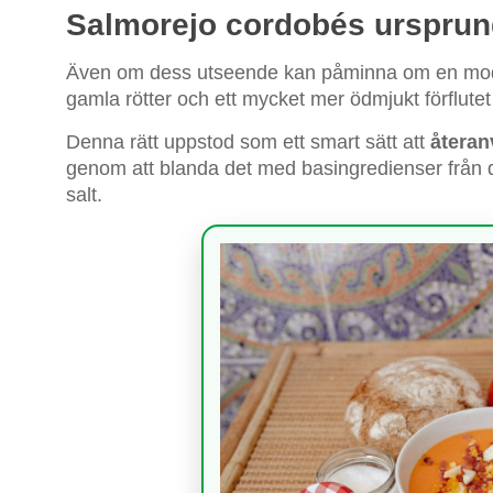
Salmorejo cordobés urspru
Även om dess utseende kan påminna om en mod
gamla rötter och ett mycket mer ödmjukt förflute
Denna rätt uppstod som ett smart sätt att
återa
genom att blanda det med basingredienser från det
salt.