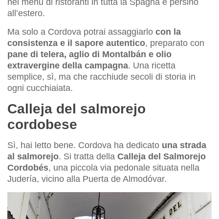
nei menù di ristoranti in tutta la Spagna e persino
all’estero.
Ma solo a Cordova potrai assaggiarlo
con la
consistenza e il sapore autentico
, preparato con
pane di telera, aglio di Montalbán e olio
extravergine della campagna
. Una ricetta
semplice, sì, ma che racchiude secoli di storia in
ogni cucchiaiata.
Calleja del salmorejo
cordobese
Sì, hai letto bene. Cordova ha dedicato
una strada
al salmorejo
. Si tratta della
Calleja del Salmorejo
Cordobés
, una piccola via pedonale situata nella
Judería, vicino alla Puerta de Almodóvar.