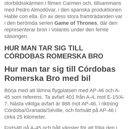
storbildsskärmen i filmen Carmen och, tillsammans
med Pedro Almodóvar, i den spanska produktionen
Hable con ella. En av dess stora framträdanden var
i den berömda serien
Game of Thrones
, där den
representerar bron i Volantis under den femte
säsongen.
HUR MAN TAR SIG TILL
CÓRDOBAS ROMERSKA BRO
Hur man tar sig till Córdobas
Romerska Bro med bil
Börja med att lämna flygplatsen med AP-46 och A-
45 som referens. Ta avfart 401 från A-4, mot E-15/A-
7. Nästa viktiga avfart är 988 mot AP-46, i riktning
Córdoba/Granada/Séville, och fortsätt på AP-46 i
cirka 25 kilometer.
Fortsätt på A-45 och håll vänster för att följa den i