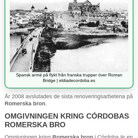
Spansk armé på flykt från franska trupper över Roman
Bridge | eldiadecordoba.es
År 2008 avslutades de sista renoveringsarbetena på
Romerska bron
.
OMGIVNINGEN KRING CÓRDOBAS
ROMERSKA BRO
Omgivningen kring
Romerska bron
i Córdoba är en