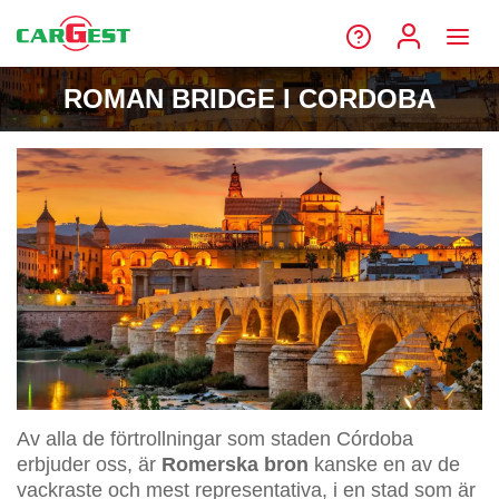
ROMAN BRIDGE I CORDOBA
Av alla de förtrollningar som staden Córdoba
erbjuder oss, är
Romerska bron
kanske en av de
vackraste och mest representativa, i en stad som är