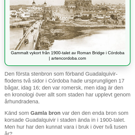
Gammalt vykort från 1900-talet av Roman Bridge i Córdoba
| artencordoba.com
Den första stenbron som förband Guadalquivir-
flodens två sidor i Córdoba hade ursprungligen 17
bågar, idag 16; den var romersk, men idag är den
en kronologi över allt som staden har upplevt genom
århundradena.
Känd som
Gamla bron
var den den enda bron som
korsade Guadalquivir i staden ända in i 1900-talet.
Men hur har den kunnat vara i bruk i över två tusen
år?