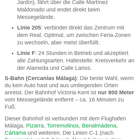
Jardín), fährt über die Calle Martínez
Maldonado und endet direkt beim
Messegelände.
Linie 205
: verbindet direkt das Zentrum mit
dem Real. Optimal, um zwischen Feria-Zonen
zu wechseln, aber meist überfüllt.
Linie F
: 24 Stunden in Betrieb und akzeptiert
alle Zahlungsarten. Haltestelle: Kreisverkehr an
der Alameda und Calle Larios.
S-Bahn (Cercanías Málaga)
: Die beste Wahl, wenn
du kein Auto hast und aus umliegenden Orten
anreist. Der Bahnhof Victoria Kent ist
nur 800 Meter
vom Messegelände entfernt – ca. 16 Minuten zu
Fuß.
Dieser Bahnhof ist verbunden mit dem Flughafen
Málaga,
Pizarra
,
Torremolinos
,
Benalmádena
,
Cártama
und weiteren. Die Linien C-1 (nach