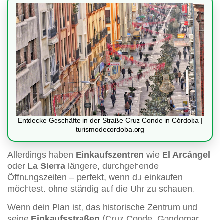
Entdecke Geschäfte in der Straße Cruz Conde in Córdoba |
turismodecordoba.org
Allerdings haben
Einkaufszentren
wie
El Arcángel
oder
La Sierra
längere, durchgehende
Öffnungszeiten – perfekt, wenn du einkaufen
möchtest, ohne ständig auf die Uhr zu schauen.
Wenn dein Plan ist, das historische Zentrum und
seine
Einkaufsstraßen
(Cruz Conde, Gondomar,