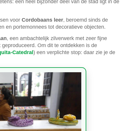
tens: een heel bijzonder deel van de stad ligt in de
tsen voor
Cordobaans leer
, beroemd sinds de
sen en portemonnees tot decoratieve objecten.
aan
, een ambachtelijk zilverwerk met zeer fijne
dt geproduceerd. Om dit te ontdekken is de
uita-Catedral
) een verplichte stop: daar zie je de