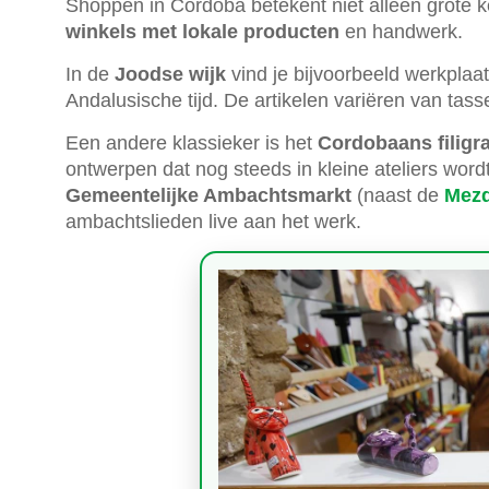
Shoppen in Córdoba betekent niet alleen grote ke
winkels met lokale producten
en handwerk.
In de
Joodse wijk
vind je bijvoorbeeld werkplaa
Andalusische tijd. De artikelen variëren van tas
Een andere klassieker is het
Cordobaans filigr
ontwerpen dat nog steeds in kleine ateliers wor
Gemeentelijke Ambachtsmarkt
(naast de
Mezq
ambachtslieden live aan het werk.