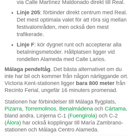
via Calle Martínez Maldonado direkt till Real.
Linje 205
: förbinder direkt centrum med Real.
Det mest optimala valet för att röra sig mellan
festivalområden, men också den mest
trafikerade.
Linje F
: kör dygnet runt och accepterar alla
betalningsmetoder. Hållplatsen ligger vid
rondellen Alameda med Calle Larios.
Málaga pendeltåg
. Det bästa alternativet om du
inte har bil och kommer från någon närliggande ort.
Victoria Kent-stationen ligger
bara 800 meter
från
Recinto Ferial, ungefär 16 minuters promenad.
Stationen har förbindelser till Málaga flygplats,
Pizarra
,
Torremolinos
,
Benalmádena
och
Cártama
,
bland andra. Linjerna C-1 (
Fuengirola
) och C-2
(
Álora
) har också kopplingar till María Zambrano-
stationen och Málaga Centro Alameda.