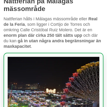
Nattferian på Málagas
mässområde
Nattferian hålls i Málagas mässområde eller
Real
de la Feria
, som ligger i Cortijo de Torres och
omkring Calle Cristóbal Ruiz Molero. Det är en
enorm plan där cirka 250 tält sätts upp
och där
du kan
gå in utan några andra begränsningar än
maxkapacitet
.