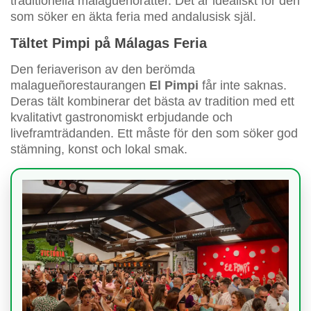
traditionella malagueñorätter. Det är idealiskt för den
som söker en äkta feria med andalusisk själ.
Tältet Pimpi på Málagas Feria
Den feriaverison av den berömda
malagueñorestaurangen
El Pimpi
får inte saknas.
Deras tält kombinerar det bästa av tradition med ett
kvalitativt gastronomiskt erbjudande och
liveframträdanden. Ett måste för den som söker god
stämning, konst och lokal smak.