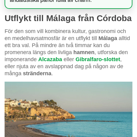
andalusiska pärlor fulla av charm.
Utflykt till Málaga från Córdoba
För den som vill kombinera kultur, gastronomi och
en medelhavsatmosfär är en utflykt till
Málaga
alltid
ett bra val. På mindre än två timmar kan du
promenera längs den livliga
hamnen
, utforska den
imponerande
Alcazaba
eller
Gibralfaro-slottet
,
eller njuta av en avslappnad dag på någon av de
många
stränderna
.