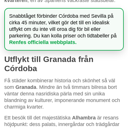
kvarteren
, en av Spaniens vackraste stadsdelar.
Snabbtåget förbinder Córdoba med Sevilla på
cirka 45 minuter, vilket gör det till en idealisk
utflykt om du inte vill oroa dig för bil eller
parkering. Du kan kolla priser och tidtabeller på
Renfes officiella webbplats.
Utflykt till Granada från
Córdoba
Få städer kombinerar historia och skönhet så väl
som
Granada
. Mindre än två timmars bilresa bort
väntar denna nasridiska pärla med sin unika
blandning av kulturer, imponerande monument och
charmiga kvarter.
Ett besök till det majestätiska
Alhambra
är resans
höjdpunkt: dess palats, innergårdar och trädgårdar