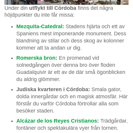
Under din
utflykt till Córdoba
finns det några
höjdpunkter du inte får missa:
Mezquita-Catedral
:
Stadens hjärta och ett av
Spaniens mest imponerande monument. Dess
blandning av stilar och dess skog av kolonner
kommer att ta andan ur dig.
Romerska bron
:
En promenad vid
solnedgången över denna bro över floden
Guadalquivir är ett av de där små ögonblicken
du aldrig glömmer.
Judiska kvarteren i Córdoba:
Smala gator,
dolda innergårdar och en magisk atmosfär. Här
förstår du varför Córdoba förtrollar alla som
besöker staden.
Alcázar de los Reyes Cristianos
:
Trädgårdar,
fontäner och spektakulära vyer från tornen.