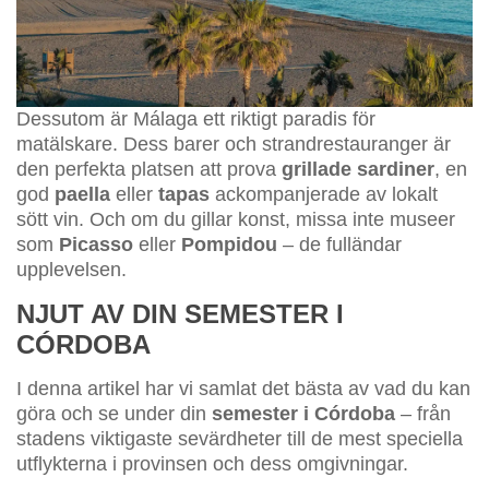
Dessutom är Málaga ett riktigt paradis för
matälskare. Dess barer och strandrestauranger är
den perfekta platsen att prova
grillade sardiner
, en
god
paella
eller
tapas
ackompanjerade av lokalt
sött vin. Och om du gillar konst, missa inte museer
som
Picasso
eller
Pompidou
– de fulländar
upplevelsen.
NJUT AV DIN SEMESTER I
CÓRDOBA
I denna artikel har vi samlat det bästa av vad du kan
göra och se under din
semester i Córdoba
– från
stadens viktigaste sevärdheter till de mest speciella
utflykterna i provinsen och dess omgivningar.