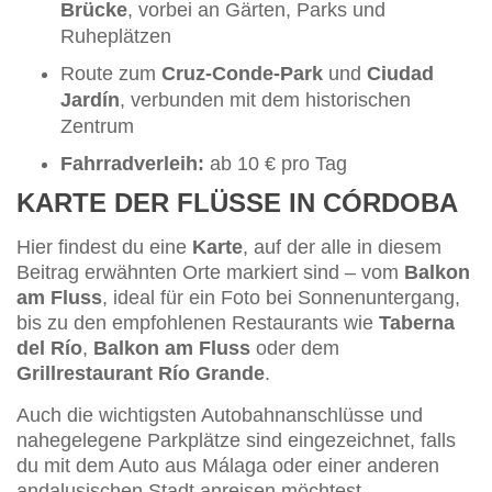
Brücke
, vorbei an Gärten, Parks und
Ruheplätzen
Route zum
Cruz-Conde-Park
und
Ciudad
Jardín
, verbunden mit dem historischen
Zentrum
Fahrradverleih:
ab 10 € pro Tag
KARTE DER FLÜSSE IN CÓRDOBA
Hier findest du eine
Karte
, auf der alle in diesem
Beitrag erwähnten Orte markiert sind – vom
Balkon
am Fluss
, ideal für ein Foto bei Sonnenuntergang,
bis zu den empfohlenen Restaurants wie
Taberna
del Río
,
Balkon am Fluss
oder dem
Grillrestaurant Río Grande
.
Auch die wichtigsten Autobahnanschlüsse und
nahegelegene Parkplätze sind eingezeichnet, falls
du mit dem Auto aus Málaga oder einer anderen
andalusischen Stadt anreisen möchtest.