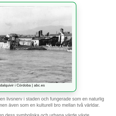
lquivir i Córdoba | abc.es
 en livsnerv i staden och fungerade som en naturlig
n även som en kulturell bro mellan två världar.
en dess symboliska och urbana värde växte.