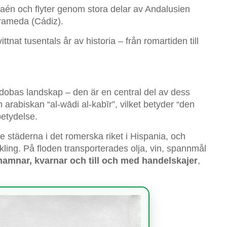
 Jaén och flyter genom stora delar av Andalusien
rrameda (Cádiz).
at tusentals år av historia – från romartiden till
Córdobas landskap – den är en central del av dess
 arabiskan “al-wādi al-kabīr”, vilket betyder “den
betydelse.
 städerna i det romerska riket i Hispania, och
ling. På floden transporterades olja, vin, spannmål
hamnar, kvarnar och till och med handelskajer
,