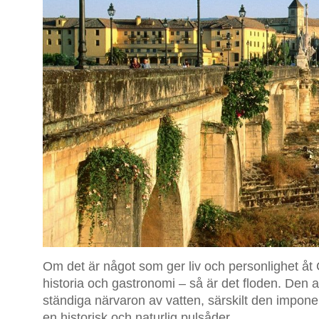
Om det är något som ger liv och personlighet åt
historia och gastronomi – så är det floden. Den
ständiga närvaron av vatten, särskilt den impon
en historisk och naturlig pulsåder.