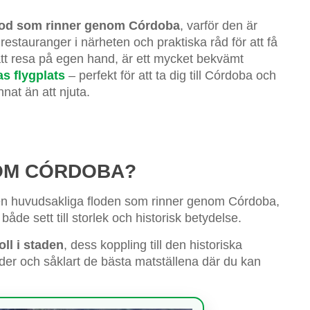
flod som rinner genom Córdoba
, varför den är
 restauranger i närheten och praktiska råd för att få
att resa på egen hand, är ett mycket bekvämt
as flygplats
– perfekt för att ta dig till Córdoba och
nat än att njuta.
NOM CÓRDOBA?
den huvudsakliga floden som rinner genom Córdoba,
de sett till storlek och historisk betydelse.
ll i staden
, dess koppling till den historiska
der och såklart de bästa matställena där du kan