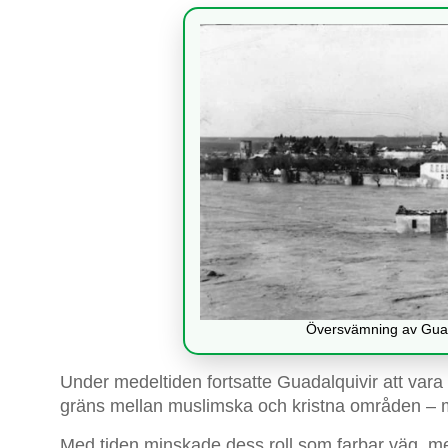
Översvämning av Guada
Under medeltiden fortsatte Guadalquivir att vara
gräns mellan muslimska och kristna områden – me
Med tiden minskade dess roll som farbar väg, m