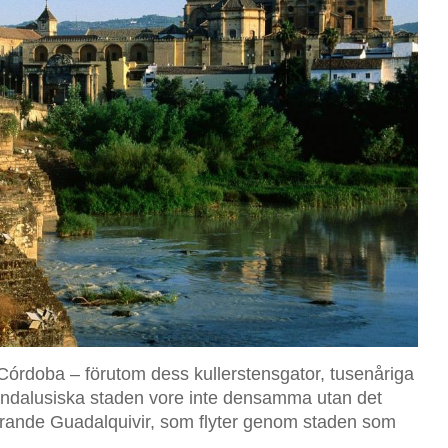
 Córdoba – förutom dess kullerstensgator, tusenåriga
 andalusiska staden vore inte densamma utan det
erande Guadalquivir, som flyter genom staden som