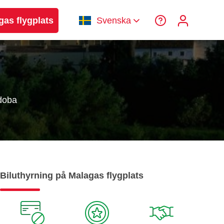
gas flygplats
Svenska
rdoba
Biluthyrning på Malagas flygplats