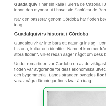
Guadalquivir
har sin källa i Sierra de Cazorla i
innan den mynnar ut i havet vid Sanlúcar de Ba
När den passerar genom Córdoba har floden bevittn
idag.
Guadalquivirs historia i Córdoba
Guadalquivir är inte bara ett naturligt inslag i 
historia, kultur och identitet. Namnet kommer från
stora floden”, vilket redan säger något om dess 
Under romartiden var Córdoba en av de viktigaste
floden var avgörande för dess ekonomiska utveck
och byggmaterial. Längs stranden byggdes
flod
varav några lämningar finns kvar än idag.