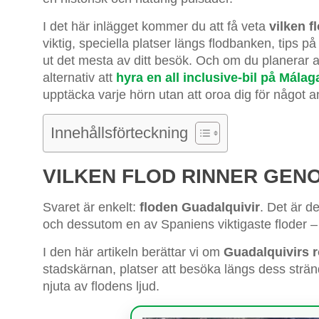
I det här inlägget kommer du att få veta
vilken 
viktig, speciella platser längs flodbanken, tips på
ut det mesta av ditt besök. Och om du planerar 
alternativ att
hyra en all inclusive-bil på Málag
upptäcka varje hörn utan att oroa dig för något an
Innehållsförteckning
VILKEN FLOD RINNER GE
Svaret är enkelt:
floden Guadalquivir
. Det är 
och dessutom en av Spaniens viktigaste floder – bå
I den här artikeln berättar vi om
Guadalquivirs ro
stadskärnan, platser att besöka längs dess strän
njuta av flodens ljud.