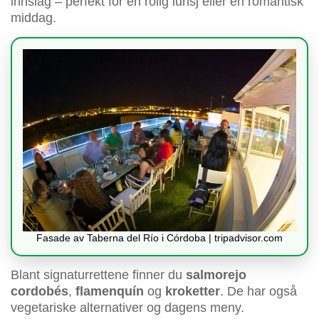
innslag – perfekt for en rolig lunsj eller en romantisk
middag.
Fasade av Taberna del Río i Córdoba | tripadvisor.com
Blant signaturrettene finner du
salmorejo
cordobés
,
flamenquín
og
kroketter
. De har også
vegetariske alternativer og dagens meny.