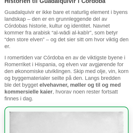
Historien til Guadalquivir i Córdoba
Guadalquivir er ikke bare et naturlig element i byens
landskap – den er en grunnleggende del av
Córdobas historie, kultur og identitet. Navnet
kommer fra arabisk “al-wādi al-kabīr”, som betyr
“den store elven” – og det sier sitt om hvor viktig den
er.
I romertiden var Córdoba en av de viktigste byene i
Romerriket i Hispania, og elven var avgjørende for
den økonomiske utviklingen. Skip med olje, vin, korn
og byggematerialer seilte på den. Langs bredden
ble det bygget
elvehavner, møller og til og med
kommersielle kaier
, hvorav noen rester fortsatt
finnes i dag.