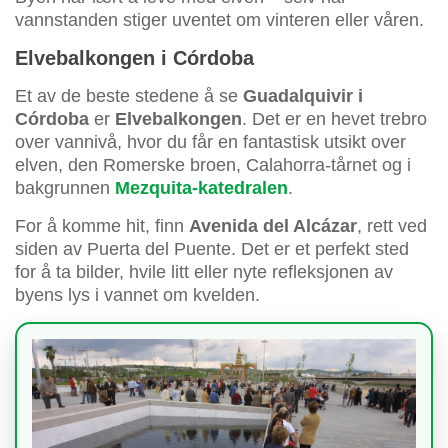
vannstanden stiger uventet om vinteren eller våren.
Elvebalkongen i Córdoba
Et av de beste stedene å se
Guadalquivir i
Córdoba
er
Elvebalkongen
. Det er en hevet trebro
over vannivå, hvor du får en fantastisk utsikt over
elven, den Romerske broen, Calahorra-tårnet og i
bakgrunnen
Mezquita-katedralen
.
For å komme hit, finn
Avenida del Alcázar
, rett ved
siden av Puerta del Puente. Det er et perfekt sted
for å ta bilder, hvile litt eller nyte refleksjonen av
byens lys i vannet om kvelden.