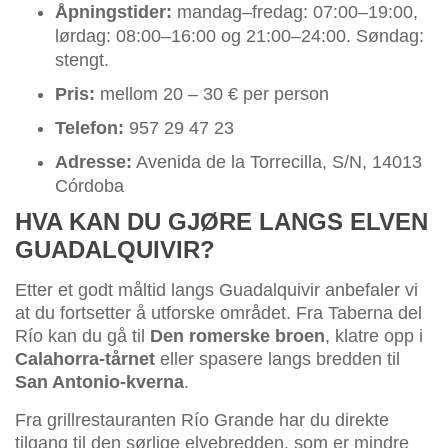
Åpningstider:
mandag–fredag: 07:00–19:00,
lørdag: 08:00–16:00 og 21:00–24:00. Søndag:
stengt.
Pris:
mellom 20 – 30 € per person
Telefon:
957 29 47 23
Adresse:
Avenida de la Torrecilla, S/N, 14013
Córdoba
HVA KAN DU GJØRE LANGS ELVEN
GUADALQUIVIR?
Etter et godt måltid langs Guadalquivir anbefaler vi
at du fortsetter å utforske området. Fra Taberna del
Río kan du gå til
Den romerske broen
, klatre opp i
Calahorra-tårnet
eller spasere langs bredden til
San Antonio-kverna
.
Fra grillrestauranten Río Grande har du direkte
tilgang til den sørlige elvebredden, som er mindre