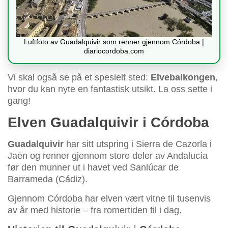
Luftfoto av Guadalquivir som renner gjennom Córdoba |
diariocordoba.com
Vi skal også se på et spesielt sted:
Elvebalkongen
,
hvor du kan nyte en fantastisk utsikt. La oss sette i
gang!
Elven Guadalquivir i Córdoba
Guadalquivir
har sitt utspring i Sierra de Cazorla i
Jaén og renner gjennom store deler av Andalucía
før den munner ut i havet ved Sanlúcar de
Barrameda (Cádiz).
Gjennom Córdoba har elven vært vitne til tusenvis
av år med historie – fra romertiden til i dag.