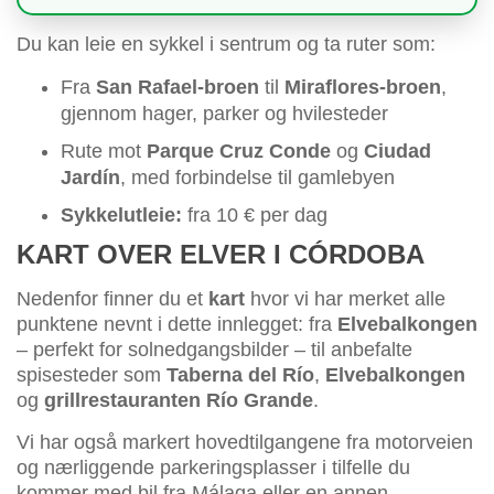
Du kan leie en sykkel i sentrum og ta ruter som:
Fra
San Rafael-broen
til
Miraflores-broen
,
gjennom hager, parker og hvilesteder
Rute mot
Parque Cruz Conde
og
Ciudad
Jardín
, med forbindelse til gamlebyen
Sykkelutleie:
fra 10 € per dag
KART OVER ELVER I CÓRDOBA
Nedenfor finner du et
kart
hvor vi har merket alle
punktene nevnt i dette innlegget: fra
Elvebalkongen
– perfekt for solnedgangsbilder – til anbefalte
spisesteder som
Taberna del Río
,
Elvebalkongen
og
grillrestauranten Río Grande
.
Vi har også markert hovedtilgangene fra motorveien
og nærliggende parkeringsplasser i tilfelle du
kommer med bil fra Málaga eller en annen