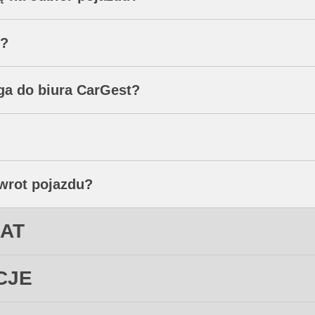
o?
ga do biura CarGest?
zwrot pojazdu?
ŁAT
CJE