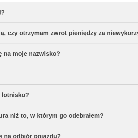
d?
wą, czy otrzymam zwrot pieniędzy za niewykorz
ę na moje nazwisko?
 lotnisko?
ura niż to, w którym go odebrałem?
ię na odbiór pojazdu?