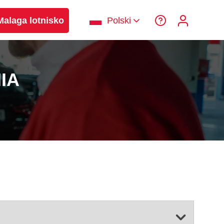
laga lotnisko
Polski
IA