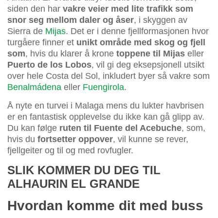
siden den har
vakre veier med lite trafikk som
snor seg mellom daler og åser
, i skyggen av
Sierra de
Mijas
. Det er i denne fjellformasjonen hvor
turgåere finner et
unikt område med skog og fjell
som
, hvis du klarer å krone
toppene til Mijas
eller
Puerto de los Lobos
, vil gi deg eksepsjonell utsikt
over hele Costa del Sol, inkludert byer så vakre som
Benalmádena
eller
Fuengirola
.
Å nyte en turvei i Malaga mens du lukter havbrisen
er en fantastisk opplevelse du ikke kan gå glipp av.
Du kan følge
ruten til Fuente del Acebuche
, som,
hvis du
fortsetter oppover
, vil kunne se rever,
fjellgeiter og til og med rovfugler.
SLIK KOMMER DU DEG TIL
ALHAURIN EL GRANDE
Hvordan komme dit med buss