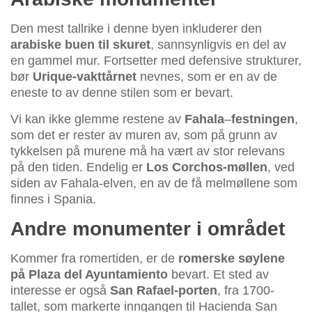
Den mest tallrike i denne byen inkluderer den
arabiske buen til skuret
, sannsynligvis en del av
en gammel mur. Fortsetter med defensive strukturer,
bør
Urique-vakttårnet
nevnes, som er en av de
eneste to av denne stilen som er bevart.
Vi kan ikke glemme restene av
Fahala
–
festningen
,
som det er rester av muren av, som på grunn av
tykkelsen på murene må ha vært av stor relevans
på den tiden. Endelig er
Los Corchos-møllen
, ved
siden av Fahala-elven, en av de få melmøllene som
finnes i Spania.
Andre monumenter i området
Kommer fra romertiden, er de
romerske søylene
på Plaza del Ayuntamiento
bevart. Et sted av
interesse er også
San Rafael-porten
, fra 1700-
tallet, som markerte inngangen til Hacienda San