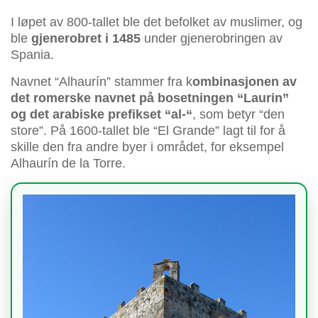
I løpet av 800-tallet ble det befolket av muslimer, og
ble
gjenerobret i 1485
under gjenerobringen av
Spania.
Navnet “Alhaurín” stammer fra k
ombinasjonen av
det romerske navnet på bosetningen “Laurin”
og det arabiske prefikset “al-“
, som betyr “den
store”. På 1600-tallet ble “El Grande” lagt til for å
skille den fra andre byer i området, for eksempel
Alhaurín de la Torre.