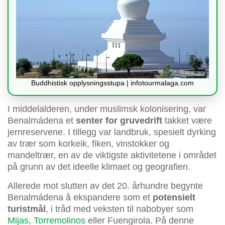
Buddhistisk opplysningsstupa | infotourmalaga.com
I middelalderen, under muslimsk kolonisering, var
Benalmádena et
senter for gruvedrift
takket være
jernreservene. I tillegg var landbruk, spesielt dyrking
av trær som korkeik, fiken, vinstokker og
mandeltrær, en av de viktigste aktivitetene i området
på grunn av det ideelle klimaet og geografien.
Allerede mot slutten av det 20. århundre begynte
Benalmádena å ekspandere som et
potensielt
turistmål
, i tråd med veksten til nabobyer som
Mijas
,
Torremolinos
eller Fuengirola. På denne