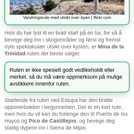
Vandringsrute med utsikt over byen | flickr.com
Hvis du har lyst til en bratt start på en tur, for så å
bevege deg inn i skogområder og først og fremst
nyte spektakulær utsikt over kysten, er
Mina de la
Trinidad
-ruten det beste valget.
Ruten er ikke spesielt godt vedlikeholdt eller
merket, så du må være oppmerksom på mulige
avstikkere innenfor ruten.
Startende fra ruten ved Estupa har den bratte
oppoverbakker i begynnelsen. Det er en kort rute,
men hvis du vil kan du forlenge den til Puerto de los
Hoyos og
Pico de Castillejos
, og bevege deg
stadig dypere inn i Sierra de Mijas.