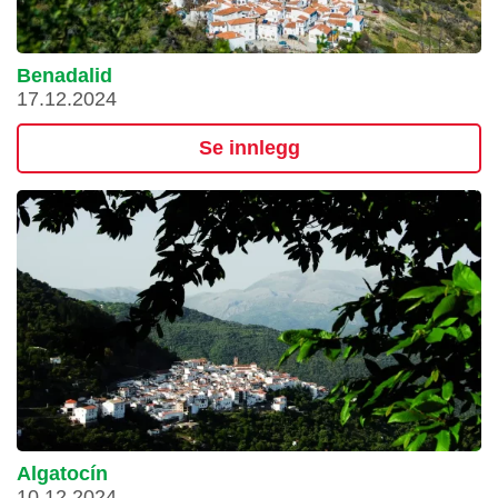
Benadalid
17.12.2024
Se innlegg
Algatocín
10.12.2024