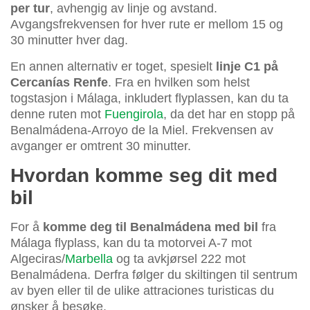
per tur
, avhengig av linje og avstand.
Avgangsfrekvensen for hver rute er mellom 15 og
30 minutter hver dag.
En annen alternativ er toget, spesielt
linje C1 på
Cercanías Renfe
. Fra en hvilken som helst
togstasjon i Málaga, inkludert flyplassen, kan du ta
denne ruten mot
Fuengirola
, da det har en stopp på
Benalmádena-Arroyo de la Miel. Frekvensen av
avganger er omtrent 30 minutter.
Hvordan komme seg dit med
bil
For å
komme deg til Benalmádena med bil
fra
Málaga flyplass, kan du ta motorvei A-7 mot
Algeciras/
Marbella
og ta avkjørsel 222 mot
Benalmádena. Derfra følger du skiltingen til sentrum
av byen eller til de ulike attraciones turisticas du
ønsker å besøke.