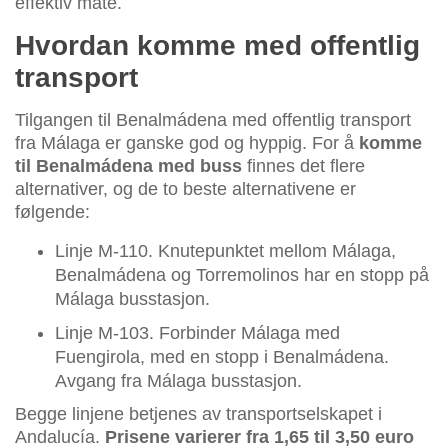
effektiv måte.
Hvordan komme med offentlig
transport
Tilgangen til Benalmádena med offentlig transport
fra Málaga er ganske god og hyppig. For å
komme
til Benalmádena med buss
finnes det flere
alternativer, og de to beste alternativene er
følgende:
Linje M-110. Knutepunktet mellom Málaga,
Benalmádena og Torremolinos har en stopp på
Málaga busstasjon.
Linje M-103. Forbinder Málaga med
Fuengirola, med en stopp i Benalmádena.
Avgang fra Málaga busstasjon.
Begge linjene betjenes av transportselskapet i
Andalucía.
Prisene varierer fra 1,65 til 3,50 euro