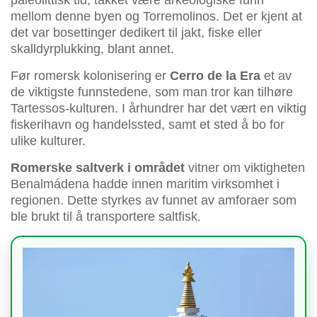
paleolittisk tid, takket være arkeologiske funn
mellom denne byen og Torremolinos. Det er kjent at
det var bosettinger dedikert til jakt, fiske eller
skalldyrplukking, blant annet.
Før romersk kolonisering er
Cerro de la Era
et av
de viktigste funnstedene, som man tror kan tilhøre
Tartessos-kulturen. I århundrer har det vært en viktig
fiskerihavn og handelssted, samt et sted å bo for
ulike kulturer.
Romerske saltverk i området
vitner om viktigheten
Benalmádena hadde innen maritim virksomhet i
regionen. Dette styrkes av funnet av amforaer som
ble brukt til å transportere saltfisk.