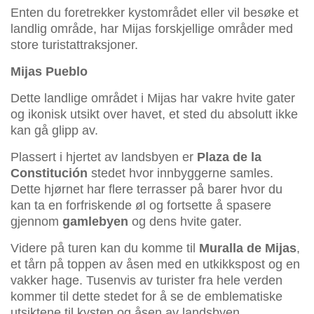
Enten du foretrekker kystområdet eller vil besøke et
landlig område, har Mijas forskjellige områder med
store turistattraksjoner.
Mijas Pueblo
Dette landlige området i Mijas har vakre hvite gater
og ikonisk utsikt over havet, et sted du absolutt ikke
kan gå glipp av.
Plassert i hjertet av landsbyen er
Plaza de la
Constitución
stedet hvor innbyggerne samles.
Dette hjørnet har flere terrasser på barer hvor du
kan ta en forfriskende øl og fortsette å spasere
gjennom
gamlebyen
og dens hvite gater.
Videre på turen kan du komme til
Muralla de Mijas
,
et tårn på toppen av åsen med en utkikkspost og en
vakker hage. Tusenvis av turister fra hele verden
kommer til dette stedet for å se de emblematiske
utsiktene til kysten og åsen av landsbyen.