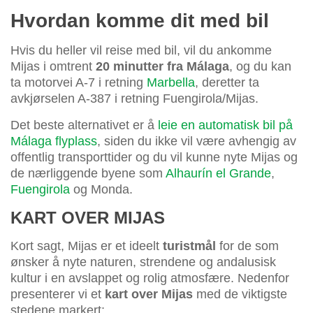
Hvordan komme dit med bil
Hvis du heller vil reise med bil, vil du ankomme
Mijas i omtrent
20 minutter fra Málaga
, og du kan
ta motorvei A-7 i retning
Marbella
, deretter ta
avkjørselen A-387 i retning Fuengirola/Mijas.
Det beste alternativet er å
leie en automatisk bil på
Málaga flyplass
, siden du ikke vil være avhengig av
offentlig transporttider og du vil kunne nyte Mijas og
de nærliggende byene som
Alhaurín el Grande
,
Fuengirola
og Monda.
KART OVER MIJAS
Kort sagt, Mijas er et ideelt
turistmål
for de som
ønsker å nyte naturen, strendene og andalusisk
kultur i en avslappet og rolig atmosfære. Nedenfor
presenterer vi et
kart over Mijas
med de viktigste
stedene markert: