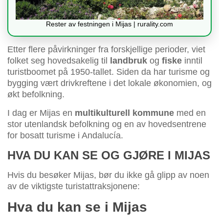
Rester av festningen i Mijas | rurality.com
Etter flere påvirkninger fra forskjellige perioder, viet
folket seg hovedsakelig til
landbruk
og
fiske
inntil
turistboomet på 1950-tallet. Siden da har turisme og
bygging vært drivkreftene i det lokale økonomien, og
økt befolkning.
I dag er Mijas en
multikulturell kommune
med en
stor utenlandsk befolkning og en av hovedsentrene
for bosatt turisme i Andalucía.
HVA DU KAN SE OG GJØRE I MIJAS
Hvis du besøker Mijas, bør du ikke gå glipp av noen
av de viktigste turistattraksjonene:
Hva du kan se i Mijas