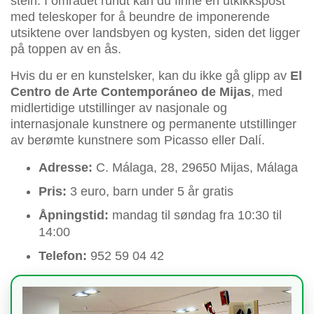
stein. I området rundt kan du finne en utkikkspost
med teleskoper for å beundre de imponerende
utsiktene over landsbyen og kysten, siden det ligger
på toppen av en ås.
Hvis du er en kunstelsker, kan du ikke gå glipp av
El
Centro de Arte Contemporáneo de Mijas
, med
midlertidige utstillinger av nasjonale og
internasjonale kunstnere og permanente utstillinger
av berømte kunstnere som Picasso eller Dalí.
Adresse:
C. Málaga, 28, 29650 Mijas, Málaga
Pris:
3 euro, barn under 5 år gratis
Åpningstid:
mandag til søndag fra 10:30 til
14:00
Telefon:
952 59 04 42