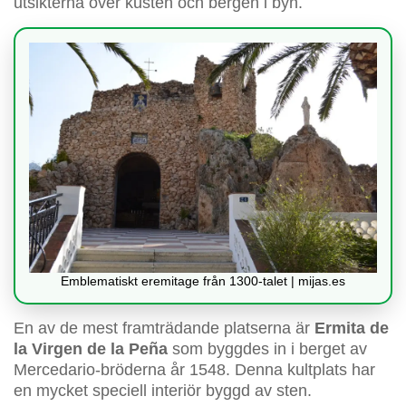
utsikterna över kusten och bergen i byn.
Emblematiskt eremitage från 1300-talet | mijas.es
En av de mest framträdande platserna är
Ermita de
la Virgen de la Peña
som byggdes in i berget av
Mercedario-bröderna år 1548. Denna kultplats har
en mycket speciell interiör byggd av sten.