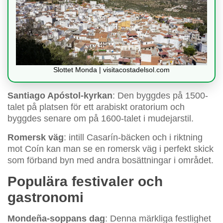
Slottet Monda | visitacostadelsol.com
Santiago Apóstol-kyrkan
: Den byggdes på 1500-
talet på platsen för ett arabiskt oratorium och
byggdes senare om på 1600-talet i mudejarstil.
Romersk väg
: intill Casarín-bäcken och i riktning
mot Coín kan man se en romersk väg i perfekt skick
som förband byn med andra bosättningar i området.
Populära festivaler och
gastronomi
Mondeña-soppans dag
: Denna märkliga festlighet