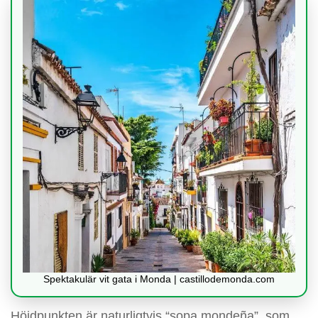
Spektakulär vit gata i Monda | castillodemonda.com
Höjdpunkten är naturligtvis “sopa mondeña”, som,