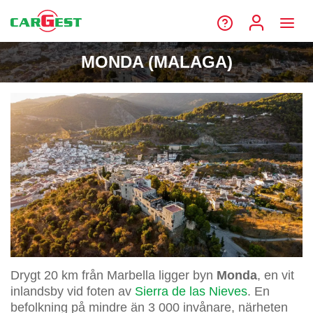
MONDA (MALAGA)
Drygt 20 km från Marbella ligger byn
Monda
, en vit
inlandsby vid foten av
Sierra de las Nieves
. En
befolkning på mindre än 3 000 invånare, närheten