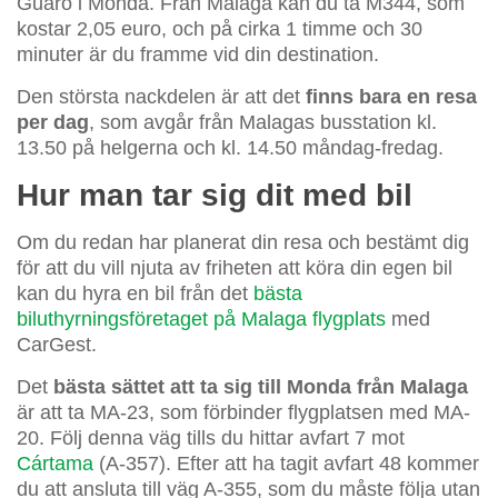
Guaro i Monda. Från Malaga kan du ta M344, som
kostar 2,05 euro, och på cirka 1 timme och 30
minuter är du framme vid din destination.
Den största nackdelen är att det
finns bara en resa
per dag
, som avgår från Malagas busstation kl.
13.50 på helgerna och kl. 14.50 måndag-fredag.
Hur man tar sig dit med bil
Om du redan har planerat din resa och bestämt dig
för att du vill njuta av friheten att köra din egen bil
kan du hyra en bil från det
bästa
biluthyrningsföretaget på Malaga flygplats
med
CarGest.
Det
bästa sättet att ta sig till Monda från Malaga
är att ta MA-23, som förbinder flygplatsen med MA-
20. Följ denna väg tills du hittar avfart 7 mot
Cártama
(A-357). Efter att ha tagit avfart 48 kommer
du att ansluta till väg A-355, som du måste följa utan